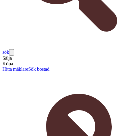
sök
Sälja
Köpa
Hitta mäklare
Sök bostad