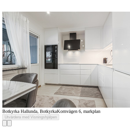
Botkyrka Hallunda, Botkyrka
Kornvägen 6, markplan
Utvärdera med Visningshjälpen