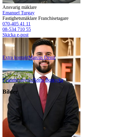
Ansvarig mäklare
Emanuel Turgay
Fastighetsmäklare
Franchisetagare
070-405 41 11
08-534 710 55
Skicka e-post
Extra kontakt
Marcus
Deniz
Fastighetsbyrån
Norra Botkyrka
Bilder