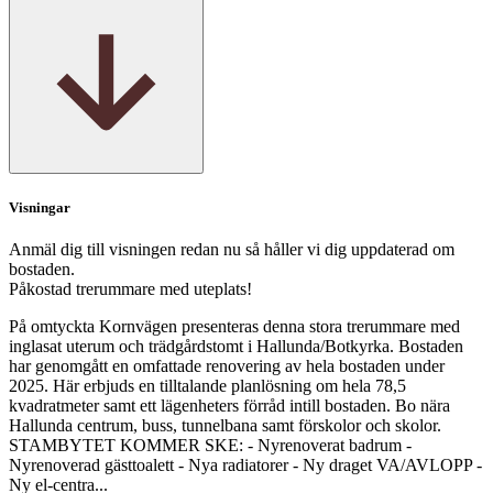
Visningar
Anmäl dig till visningen redan nu så håller vi dig uppdaterad om
bostaden.
Påkostad trerummare med uteplats!
På omtyckta Kornvägen presenteras denna stora trerummare med
inglasat uterum och trädgårdstomt i Hallunda/Botkyrka. Bostaden
har genomgått en omfattade renovering av hela bostaden under
2025. Här erbjuds en tilltalande planlösning om hela 78,5
kvadratmeter samt ett lägenheters förråd intill bostaden. Bo nära
Hallunda centrum, buss, tunnelbana samt förskolor och skolor.
STAMBYTET KOMMER SKE: - Nyrenoverat badrum -
Nyrenoverad gästtoalett - Nya radiatorer - Ny draget VA/AVLOPP -
Ny el-centra...