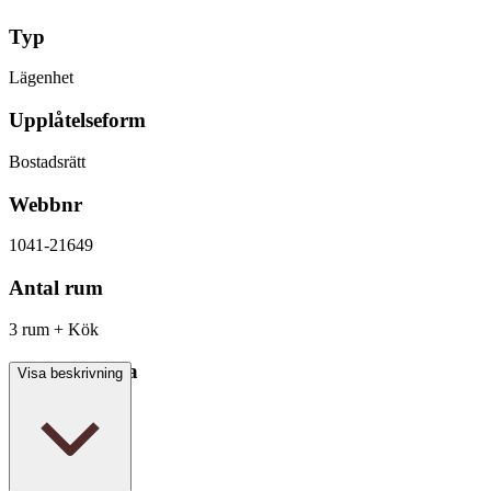
Typ
Lägenhet
Upplåtelseform
Bostadsrätt
Webbnr
1041-21649
Antal rum
3 rum + Kök
Boarea/Biarea
Visa beskrivning
78,5 kvm