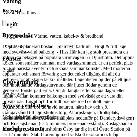
Våning
Byggnad
3 av 4. Hiss finns
Avgift
Byggnadsår
4 135 kr/månad
Värme, vatten, kabel-tv & bredband
- Optimalt planerad bostad - Stambytt badrum - Högt & fritt läge
1954-1958
med sydväst-vänd balkong! - Hiss Här kan jag stolt presentera en
stilren 2:a belägen på populära Grimvägen 5 i Djursholm. Det öppna
Fönster
köket, som smälter samman med vardagsrummet, är en perfekt plats
för kulinariska äventyr och sociala sammankomster. Med moderna
2-glas
apparater och smart förvaring ger det enkel tillgång till allt du
behöver för att skapa läckra måltider. Lägenheten bjuder på ett ljust
Uppvärmning
och inbjudande vardagsutrymme där ljuset flödar genom de
generösa fönsterpartierna. Om du längtar efter soliga dagar eller
Bergvärme
lugna kvällar, kommer balkongen med sydvästläge att vara din
privata oas. Lugnt och fridfullt boende med centralt läge i
Typ av ventilation
Djursholm. Här bor du invid naturen, nära hav och sjö.
Gångavstånd till Djursholms torg, Altorpskogen, idrottsplats,
Mekanisk frånluftsventilation
kommunikationer med buss (hållplats nedanför på Danderydsvägen)
och Roslagsbanan (ca 5 minuters promenadavstånd). Roslagsbanan
Energiprestanda
från Östberga eller Djursholms Ösby tar dig in till Östra Station på
ca 12 minuter. Stabil förening med välskött ekonomi och låg