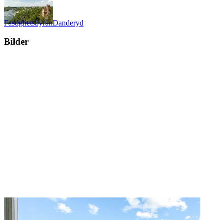
Fastighetsbyrån
Danderyd
Bilder