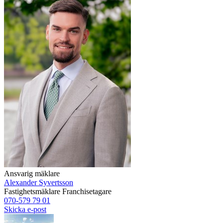
Ansvarig mäklare
Alexander Syvertsson
Fastighetsmäklare
Franchisetagare
070-579 79 01
Skicka e-post