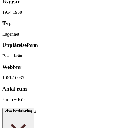
Byggår
1954-1958
Typ
Lägenhet
Upplåtelseform
Bostadsrätt
Webbnr
1061-16035
Antal rum
2 rum + Kök
Boarea/Biarea
Visa beskrivning
49 kvm