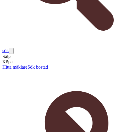
sök
Sälja
Köpa
Hitta mäklare
Sök bostad