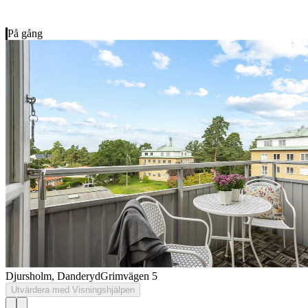
På gång
Djursholm, Danderyd
Grimvägen 5
Utvärdera med Visningshjälpen