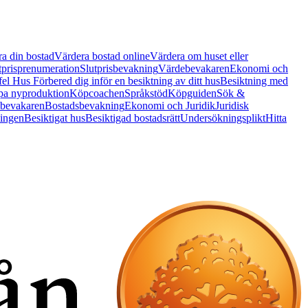
a din bostad
Värdera bostad online
Värdera om huset eller
tprisprenumeration
Slutprisbevakning
Värdebevakaren
Ekonomi och
 fel Hus
Förbered dig inför en besiktning av ditt hus
Besiktning med
a nyproduktion
Köpcoachen
Språkstöd
Köpguiden
Sök &
bevakaren
Bostadsbevakning
Ekonomi och Juridik
Juridisk
ningen
Besiktigat hus
Besiktigad bostadsrätt
Undersökningsplikt
Hitta