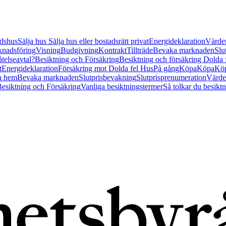
tidshus
Sälja hus
Sälja hus eller bostadsrätt privat
Energideklaration
Värder
nadsföring
Visning
Budgivning
Kontrakt
Tillträde
Bevaka marknaden
Slu
åtelseavtal?
Besiktning och Försäkring
Besiktning och försäkring Dolda
t
Energideklaration
Försäkring mot Dolda fel Hus
På gång
Köpa
Köpa
Köp
a hem
Bevaka marknaden
Slutprisbevakning
Slutprisprenumeration
Värde
esiktning och Försäkring
Vanliga besiktningstermer
Så tolkar du besikt