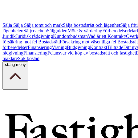
Sälja
Sälja
Sälja tomt och mark
Sälja bostadsrätt och lägenhet
Sälja fri
lägenheten
Säljcoachen
Säljguiden
Möte & värdering
Förberedelser
Mark
Juridik
Juridisk rådgivning
Kundombudsman
Vad är ett Kontrakt/Överl
försäkring mot fel Bostadsrätt
Försäkring mot väsentliga fel Bostadsrät
förberedelser
Finansiering
Visning
Budgivning
Kontrakt
Tillträde
Ditt ny
rådgivning
Finansiering
Felansvar vid köp av bostadsrätt och fastighet
B
mäklare
Sök bostad
stäng meny