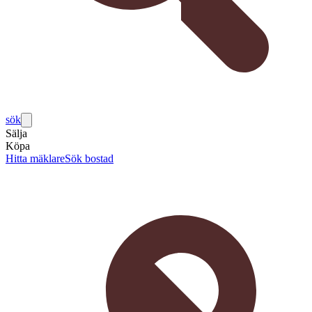
sök
Sälja
Köpa
Hitta mäklare
Sök bostad