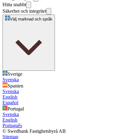
Hitta snabbt
Säkerhet och integritet
Välj marknad och språk
Sverige
Svenska
Spanien
Svenska
English
Español
Portugal
Svenska
English
Português
© Swedbank Fastighetsbyrå AB
Sitemap