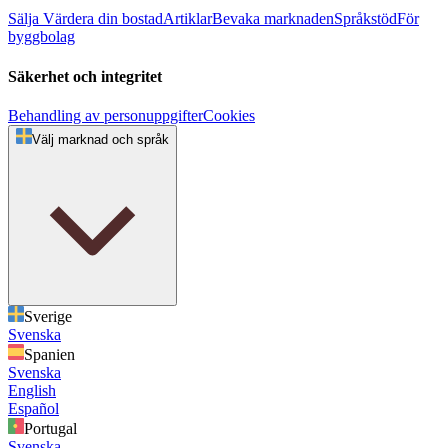
Sälja
Värdera din bostad
Artiklar
Bevaka marknaden
Språkstöd
För
byggbolag
Säkerhet och integritet
Behandling av personuppgifter
Cookies
Välj marknad och språk
Sverige
Svenska
Spanien
Svenska
English
Español
Portugal
Svenska