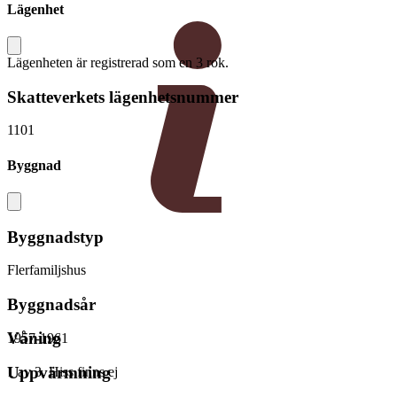
Lägenhet
Lägenheten är registrerad som en 3 rok.
Skatteverkets lägenhetsnummer
1101
Byggnad
Byggnadstyp
Flerfamiljshus
Byggnadsår
Våning
1957-1961
Uppvärmning
1 av 3. Hiss finns ej