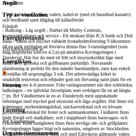
Avgift
Fjärrvärme
Typ av ventilation
3 300 kr/månad
Värme, vatten, kabel-tv (med ett basutbud kanaler)
och bredband samt tillgång till källarförråd
Frånluft
- Balkong - Låg avgift - Närhet till Mörby Centrum,
kommunikationer och service - Ett stenkast ifrån ICA butik och Deli
Energiprestanda
Italia - Stabil och mycket välskött bostadsrättsförening Välkommen
till en unik möjlighet att förvärva denna fina 3‑rumslägenhet (som
159 kWh/kvm och år
idag disponeras som en 4,5:a) på attraktiva Kevingeringen i
Danderyd. Här bor du med ett fritt och insynsskyddat läge med
Energiklass
utsikt över grönska och golfbanans parkmiljö. Nuvarande
planlösning är perfekt för den mindre barnfamiljen, men kan enkelt
återställas till ursprungliga 3 rok. Det arbetsvänliga köket är
smakfullt renoverat och erbjuder gott om förvaring samt plats för en
matgrupp om 4–6 personer. Från vardagsrummet nås den soldränkta
Förening
balkongen – en självklar favoritplats som verkligen får en att längta
hem. Brf Vändkretsen är en av Danderyds mest uppskattade
föreningar med mycket god ekonomi och låga avgifter. Här finns två
tvättstugor, styrketräningslokal, snickarverkstad och en trivsam
Förening
gemensamhetslokal för fester och sammankomster. I källaren finns
både förråd och matkällare, och i trapphuset finns barnvagns- och
Brf Vändkretsen
cykelrum. Runt fastigheten finns flera trevliga sitt- och grillplatser.
Kevingeringen ligger högt och naturnära, omgiven av Stockholms
Organisationsnummer
golfklubbs parkliknande bana och med Edsvikens glittrande vatten