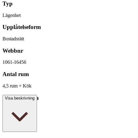
Typ
Lägenhet
Upplåtelseform
Bostadsrätt
Webbnr
1061-16456
Antal rum
4,5 rum + Kök
Boarea/Biarea
Visa beskrivning
69 kvm