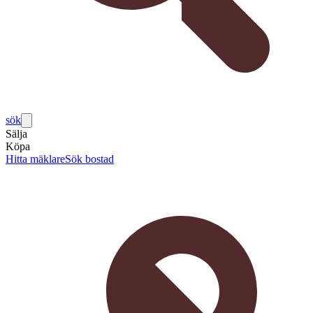
sök
Sälja
Köpa
Hitta mäklare
Sök bostad