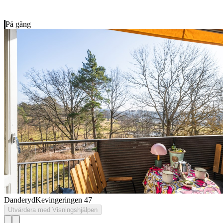
På gång
Danderyd
Kevingeringen 47
Utvärdera med Visningshjälpen