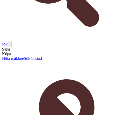
sök
Sälja
Köpa
Hitta mäklare
Sök bostad