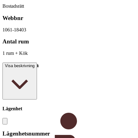
Bostadsrätt
Webbnr
1061-18403
Antal rum
1 rum + Kök
Boarea/Biarea
Visa beskrivning
23,5 kvm
Lägenhet
Lägenhetsnummer