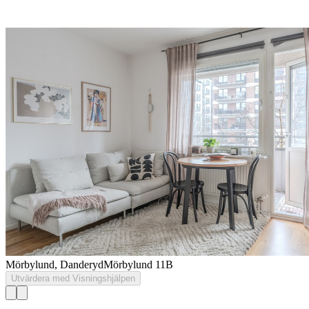
Mörbylund, Danderyd
Mörbylund 11B
Utvärdera med Visningshjälpen