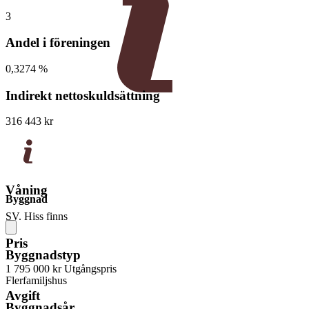
3
Andel i föreningen
0,3274 %
Indirekt nettoskuldsättning
316 443 kr
Våning
Byggnad
SV. Hiss finns
Pris
Byggnadstyp
1 795 000 kr
Utgångspris
Flerfamiljshus
Avgift
Byggnadsår