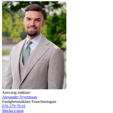
Ansvarig mäklare
Alexander Syvertsson
Fastighetsmäklare
Franchisetagare
070-579 79 01
Skicka e-post