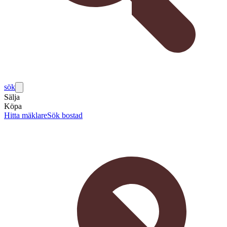
sök
Sälja
Köpa
Hitta mäklare
Sök bostad