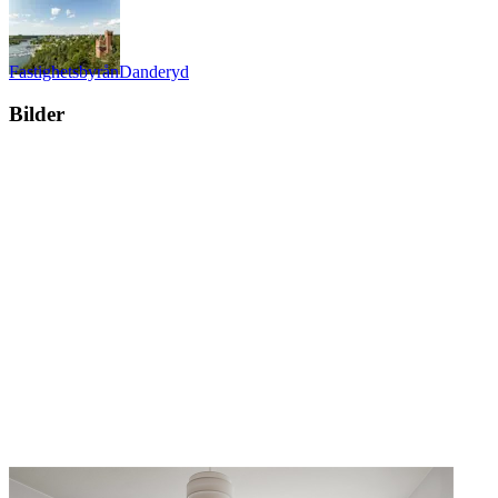
Fastighetsbyrån
Danderyd
Bilder