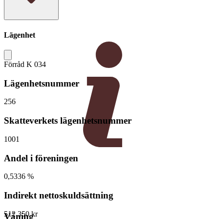
Lägenhet
Förråd K 034
Lägenhetsnummer
256
Skatteverkets lägenhetsnummer
1001
Andel i föreningen
0,5336 %
Indirekt nettoskuldsättning
512 350 kr
Våning