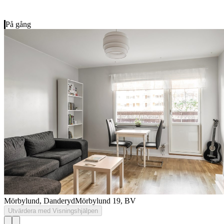
På gång
Mörbylund, Danderyd
Mörbylund 19, BV
Utvärdera med Visningshjälpen