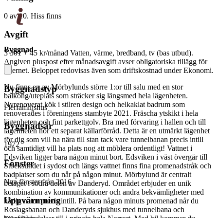
0 av 10. Hiss finns
Avgift
Byggnad
3 301 + 45 kr/månad
Vatten, värme, bredband, tv (bas utbud).
Angiven pluspost efter månadsavgift avser obligatoriska tillägg för
Internet. Beloppet redovisas även som driftskostnad under Ekonomi.
Nu finns en av Mörbylunds större 1:or till salu med en stor
Byggnadstyp
balkong/uteplats som sträcker sig längsmed hela lägenheten.
Nyrenoverat kök i stilren design och helkaklat badrum som
Flerfamiljshus
renoverades i föreningens stambyte 2021. Fräscha ytskikt i hela
lägenheten och fint parkettgolv. Bra med förvaring i hallen och till
Byggnadsår
lägenheten hör ett separat källarförråd. Detta är en utmärkt lägenhet
för dig som vill ha nära till stan tack vare tunnelbanan precis intill
1972
och samtidigt vill ha plats nog att möblera ordentligt! Vattnet i
Edsviken ligger bara någon minut bort. Edsviken i väst övergår till
Fönster
Stocksundet i sydost och längs vattnet finns fina promenadstråk och
badplatser som du når på någon minut. Mörbylund är centralt
Nya fönster från 2016
beläget i södra delen av Danderyd. Området erbjuder en unik
kombination av kommunikationer och andra bekvämligheter med
Uppvärmning
härlig natur precis intill. På bara någon minuts promenad når du
Roslagsbanan och Danderyds sjukhus med tunnelbana och