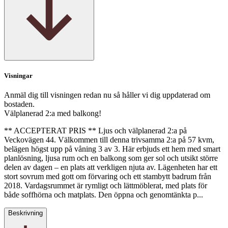
Visningar
Anmäl dig till visningen redan nu så håller vi dig uppdaterad om
bostaden.
Välplanerad 2:a med balkong!
** ACCEPTERAT PRIS ** Ljus och välplanerad 2:a på
Veckovägen 44. Välkommen till denna trivsamma 2:a på 57 kvm,
belägen högst upp på våning 3 av 3. Här erbjuds ett hem med smart
planlösning, ljusa rum och en balkong som ger sol och utsikt större
delen av dagen – en plats att verkligen njuta av. Lägenheten har ett
stort sovrum med gott om förvaring och ett stambytt badrum från
2018. Vardagsrummet är rymligt och lättmöblerat, med plats för
både soffhörna och matplats. Den öppna och genomtänkta p...
Beskrivning