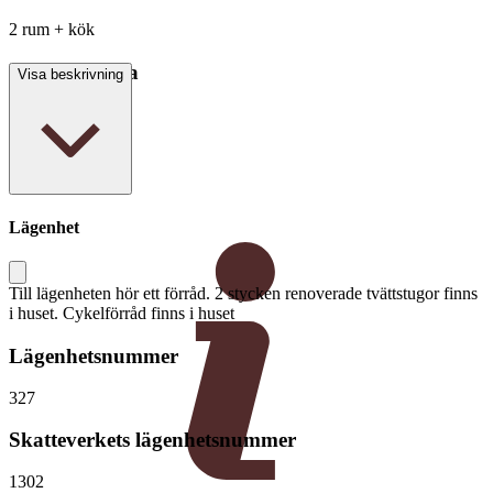
2 rum + kök
Boarea/Biarea
Visa beskrivning
57 kvm
Lägenhet
Till lägenheten hör ett förråd. 2 stycken renoverade tvättstugor finns
i huset. Cykelförråd finns i huset
Lägenhetsnummer
327
Skatteverkets lägenhetsnummer
1302