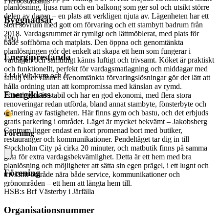
Flerbostadshus
planlösning, ljusa rum och en balkong som ger sol och utsikt större
delen av dagen – en plats att verkligen njuta av. Lägenheten har ett
Byggnadsår
stort sovrum med gott om förvaring och ett stambytt badrum från
2018. Vardagsrummet är rymligt och lättmöblerat, med plats för
1961
både soffhörna och matplats. Den öppna och genomtänkta
planlösningen gör det enkelt att skapa ett hem som fungerar i
Energiprestanda
vardagen och samtidigt känns luftigt och trivsamt. Köket är praktiskt
och funktionellt, perfekt för vardagsmatlagning och middagar med
144 kWh/kvm och år
familj eller vänner. Genomtänkta förvaringslösningar gör det lätt att
hålla ordning utan att kompromissa med känslan av rymd.
Energiklass
Föreningen är stabil och har en god ekonomi, med flera stora
renoveringar redan utförda, bland annat stambyte, fönsterbyte och
dränering av fastigheten. Här finns gym och bastu, och det erbjuds
gratis parkering i området. Läget är mycket bekvämt – Jakobsberg
Centrum ligger endast en kort promenad bort med butiker,
Förening
restauranger och kommunikationer. Pendeltåget tar dig in till
Stockholm City på cirka 20 minuter, och matbutik finns på samma
gata för extra vardagsbekvämlighet. Detta är ett hem med bra
planlösning och möjligheter att sätta sin egen prägel, i ett lugnt och
Förening
trivsamt område nära både service, kommunikationer och
grönområden – ett hem att längta hem till.
HSB:s Brf Västerby i Järfälla
Organisationsnummer