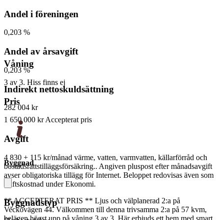
Andel i föreningen
0,203 %
Andel av årsavgift
Våning
0,203 %
3 av 3. Hiss finns ej
Indirekt nettoskuldsättning
Pris
282 004 kr
1 650 000 kr
Accepterat pris
Avgift
4 830 + 115 kr/månad
värme, vatten, varmvatten, källarförråd och
Byggnad
bostadsrättstilläggsförsäkring.. Angiven pluspost efter månadsavgift
avser obligatoriska tillägg för Internet. Beloppet redovisas även som
driftskostnad under Ekonomi.
** ACCEPTERAT PRIS ** Ljus och välplanerad 2:a på
Byggnadstyp
Veckovägen 44. Välkommen till denna trivsamma 2:a på 57 kvm,
belägen högst upp på våning 3 av 3. Här erbjuds ett hem med smart