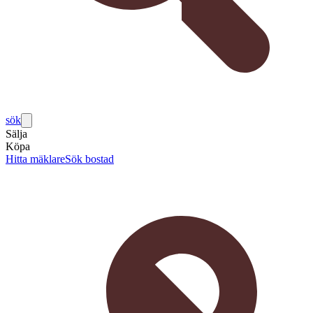
sök
Sälja
Köpa
Hitta mäklare
Sök bostad