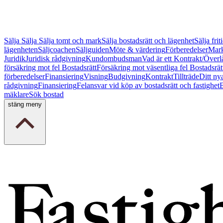
Sälja
Sälja
Sälja tomt och mark
Sälja bostadsrätt och lägenhet
Sälja fri
lägenheten
Säljcoachen
Säljguiden
Möte & värdering
Förberedelser
Mark
Juridik
Juridisk rådgivning
Kundombudsman
Vad är ett Kontrakt/Överl
försäkring mot fel Bostadsrätt
Försäkring mot väsentliga fel Bostadsrät
förberedelser
Finansiering
Visning
Budgivning
Kontrakt
Tillträde
Ditt ny
rådgivning
Finansiering
Felansvar vid köp av bostadsrätt och fastighet
B
mäklare
Sök bostad
stäng meny