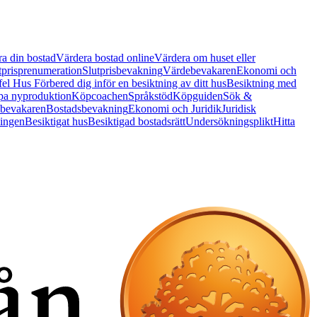
a din bostad
Värdera bostad online
Värdera om huset eller
tprisprenumeration
Slutprisbevakning
Värdebevakaren
Ekonomi och
 fel Hus
Förbered dig inför en besiktning av ditt hus
Besiktning med
a nyproduktion
Köpcoachen
Språkstöd
Köpguiden
Sök &
bevakaren
Bostadsbevakning
Ekonomi och Juridik
Juridisk
ningen
Besiktigat hus
Besiktigad bostadsrätt
Undersökningsplikt
Hitta