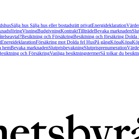
tidshus
Sälja hus
Sälja hus eller bostadsrätt privat
Energideklaration
Värder
nadsföring
Visning
Budgivning
Kontrakt
Tillträde
Bevaka marknaden
Slu
åtelseavtal?
Besiktning och Försäkring
Besiktning och försäkring Dolda
t
Energideklaration
Försäkring mot Dolda fel Hus
På gång
Köpa
Köpa
Köp
a hem
Bevaka marknaden
Slutprisbevakning
Slutprisprenumeration
Värde
esiktning och Försäkring
Vanliga besiktningstermer
Så tolkar du besikt