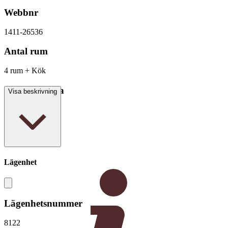
Webbnr
1411-26536
Antal rum
4 rum + Kök
Boarea/Biarea
Visa beskrivning
102 kvm
Lägenhet
Lägenhetsnummer
8122