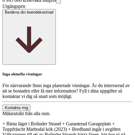
6 995 000 kr
Bevaka slutpris
Utgångspris
Beräkna din boendekostnad
Inga aktuella visningar
För närvarande finns inga planerade visningar. Är du intresserad av
att se bostaden eller få mer information? Fyll i dina uppgifter så
kontaktar vi dig så snart som möjligt.
Kontakta mig
Mälarutsikt från alla rum.
+ Bästa läget i Bolinder Strand + Garanterad Garageplats +
Toppfräscht Marbodal kök (2023) + Bredband ingår i avgiften
Välkommen till ett av Bolinder Strands bästa lägen, här bor ni på