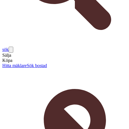
sök
Sälja
Köpa
Hitta mäklare
Sök bostad