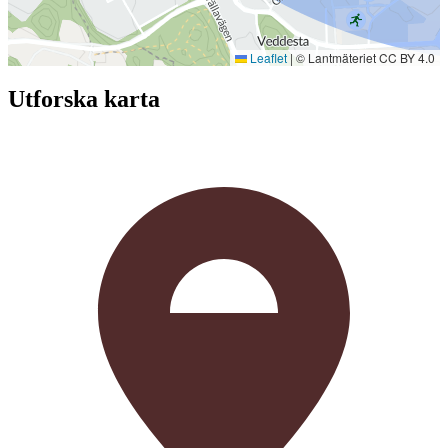
Leaflet
|
© Lantmäteriet CC BY 4.0
Utforska karta