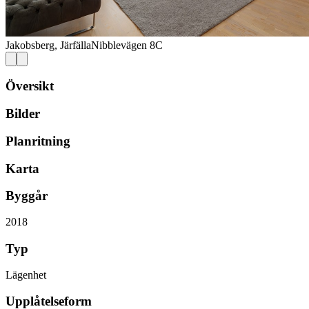
Jakobsberg, Järfälla
Nibblevägen 8C
Översikt
Bilder
Planritning
Karta
Byggår
2018
Typ
Lägenhet
Upplåtelseform