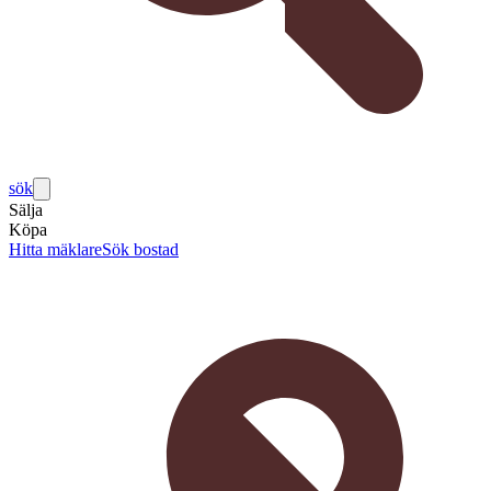
sök
Sälja
Köpa
Hitta mäklare
Sök bostad