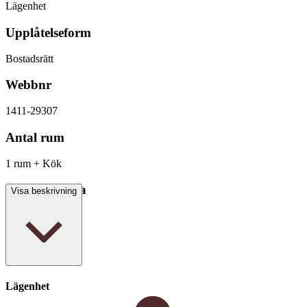
Lägenhet
Upplåtelseform
Bostadsrätt
Webbnr
1411-29307
Antal rum
1 rum + Kök
Boarea/Biarea
Visa beskrivning
29 kvm
Lägenhet