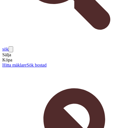
sök
Sälja
Köpa
Hitta mäklare
Sök bostad