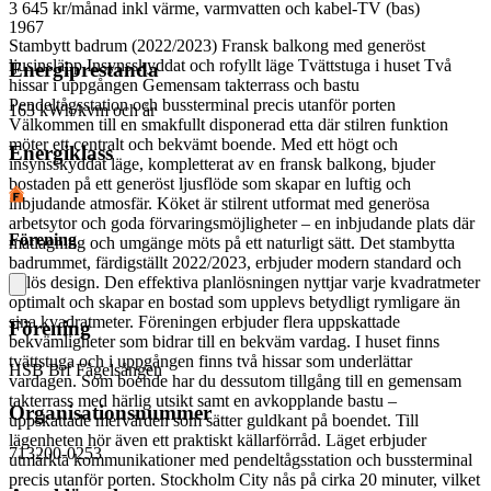
3 645 kr/månad
inkl värme, varmvatten och kabel-TV (bas)
1967
Stambytt badrum (2022/2023) Fransk balkong med generöst
ljusinsläpp Insynsskyddat och rofyllt läge Tvättstuga i huset Två
Energiprestanda
hissar i uppgången Gemensam takterrass och bastu
Pendeltågsstation och bussterminal precis utanför porten
163 kWh/kvm och år
Välkommen till en smakfullt disponerad etta där stilren funktion
möter ett centralt och bekvämt boende. Med ett högt och
Energiklass
insynsskyddat läge, kompletterat av en fransk balkong, bjuder
bostaden på ett generöst ljusflöde som skapar en luftig och
inbjudande atmosfär. Köket är stilrent utformat med generösa
arbetsytor och goda förvaringsmöjligheter – en inbjudande plats där
Förening
matlagning och umgänge möts på ett naturligt sätt. Det stambytta
badrummet, färdigställt 2022/2023, erbjuder modern standard och
tidlös design. Den effektiva planlösningen nyttjar varje kvadratmeter
optimalt och skapar en bostad som upplevs betydligt rymligare än
sina kvadratmeter. Föreningen erbjuder flera uppskattade
Förening
bekvämligheter som bidrar till en bekväm vardag. I huset finns
tvättstuga och i uppgången finns två hissar som underlättar
HSB Brf Fågelsången
vardagen. Som boende har du dessutom tillgång till en gemensam
takterrass med härlig utsikt samt en avkopplande bastu –
Organisationsnummer
uppskattade mervärden som sätter guldkant på boendet. Till
lägenheten hör även ett praktiskt källarförråd. Läget erbjuder
713200-0253
utmärkta kommunikationer med pendeltågsstation och bussterminal
precis utanför porten. Stockholm City nås på cirka 20 minuter, vilket