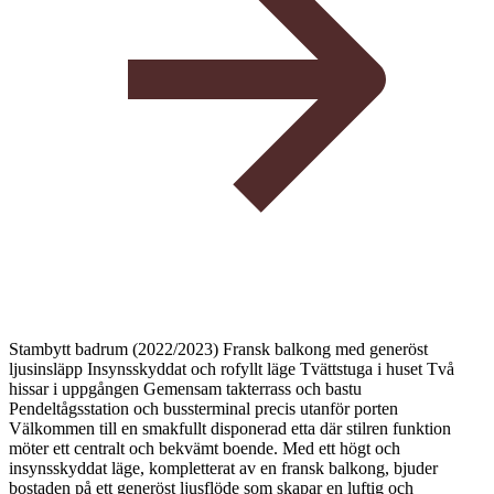
Stambytt badrum (2022/2023) Fransk balkong med generöst
ljusinsläpp Insynsskyddat och rofyllt läge Tvättstuga i huset Två
hissar i uppgången Gemensam takterrass och bastu
Pendeltågsstation och bussterminal precis utanför porten
Välkommen till en smakfullt disponerad etta där stilren funktion
möter ett centralt och bekvämt boende. Med ett högt och
insynsskyddat läge, kompletterat av en fransk balkong, bjuder
bostaden på ett generöst ljusflöde som skapar en luftig och