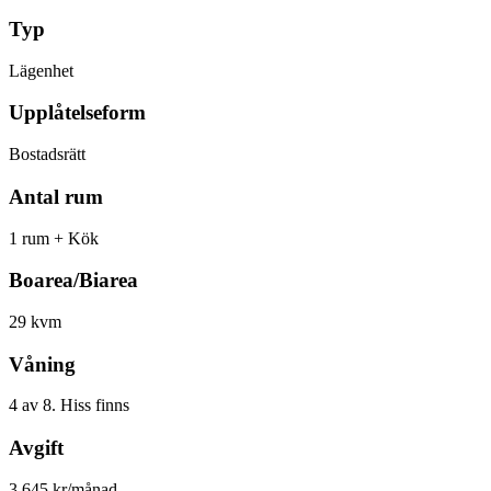
Typ
Lägenhet
Upplåtelseform
Bostadsrätt
Antal rum
1 rum + Kök
Boarea/Biarea
29 kvm
Våning
4 av 8. Hiss finns
Avgift
3 645 kr/månad