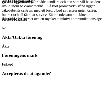
Antal lägenheter
gör vardagen smidig för både pendlare och den som vill ha stadens
utbud inom bekvämt räckhåll. På kort promenadavstånd ligger
185
Jakobsbergs centrum med ett brett utbud av restauranger, caféer,
butiker och all tänkbar service. Ett boende som kombinerar
Antal lokaler
bekvämlighet, närhet och ett mycket attraktivt kommunikationsläge.
62
Äkta/Oäkta förening
Äkta
Föreningens mark
Friköpt
Accepteras delat ägande?