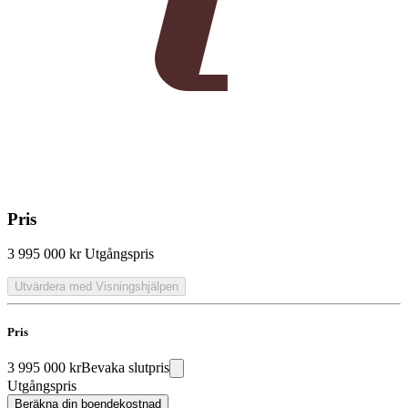
Pris
3 995 000 kr
Utgångspris
Utvärdera med Visningshjälpen
Pris
3 995 000 kr
Bevaka slutpris
Utgångspris
Beräkna din boendekostnad