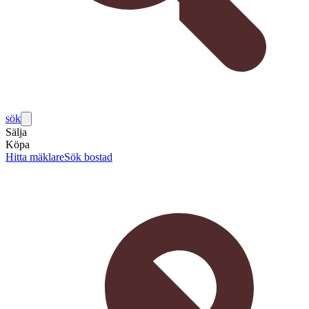
sök
Sälja
Köpa
Hitta mäklare
Sök bostad