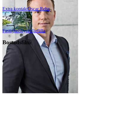
Extra kontakt
Oscar
Rehn
Fastighetsbyrån
Järfälla
Bostadsfilm