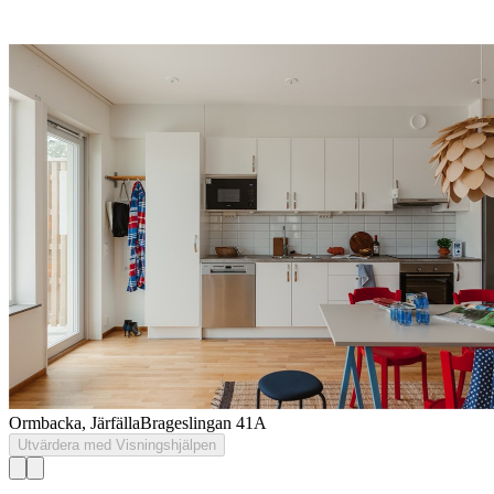
Ormbacka, Järfälla
Brageslingan 41A
Utvärdera med Visningshjälpen