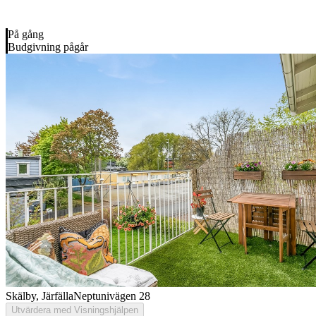
På gång
Budgivning pågår
Skälby, Järfälla
Neptunivägen 28
Utvärdera med Visningshjälpen