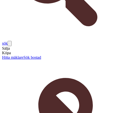
sök
Sälja
Köpa
Hitta mäklare
Sök bostad