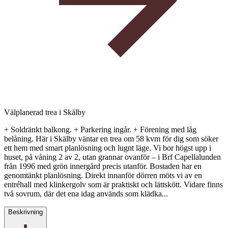
Välplanerad trea i Skälby
+ Soldränkt balkong. + Parkering ingår. + Förening med låg
belåning. Här i Skälby väntar en trea om 58 kvm för dig som söker
ett hem med smart planlösning och lugnt läge. Vi bor högst upp i
huset, på våning 2 av 2, utan grannar ovanför – i Brf Capellalunden
från 1996 med grön innergård precis utanför. Bostaden har en
genomtänkt planlösning. Direkt innanför dörren möts vi av en
entréhall med klinkergolv som är praktiskt och lättskött. Vidare finns
två sovrum, där det ena idag används som klädka...
Beskrivning