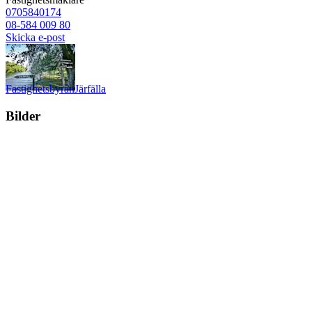
0705840174
08-584 009 80
Skicka e-post
Fastighetsbyrån
Järfälla
Bilder