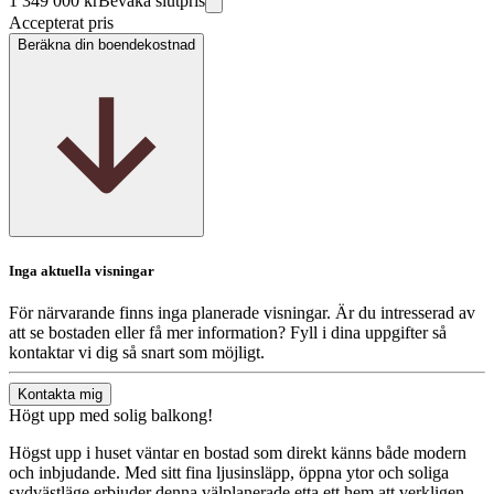
1 349 000 kr
Bevaka slutpris
Accepterat pris
Beräkna din boendekostnad
Inga aktuella visningar
För närvarande finns inga planerade visningar. Är du intresserad av
att se bostaden eller få mer information? Fyll i dina uppgifter så
kontaktar vi dig så snart som möjligt.
Kontakta mig
Högt upp med solig balkong!
Högst upp i huset väntar en bostad som direkt känns både modern
och inbjudande. Med sitt fina ljusinsläpp, öppna ytor och soliga
sydvästläge erbjuder denna välplanerade etta ett hem att verkligen