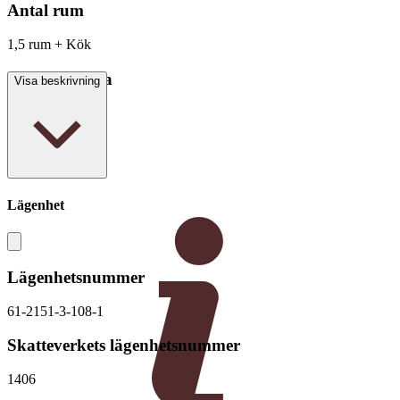
Antal rum
1,5 rum + Kök
Boarea/Biarea
Visa beskrivning
33,5 kvm
Lägenhet
Lägenhetsnummer
61-2151-3-108-1
Skatteverkets lägenhetsnummer
1406