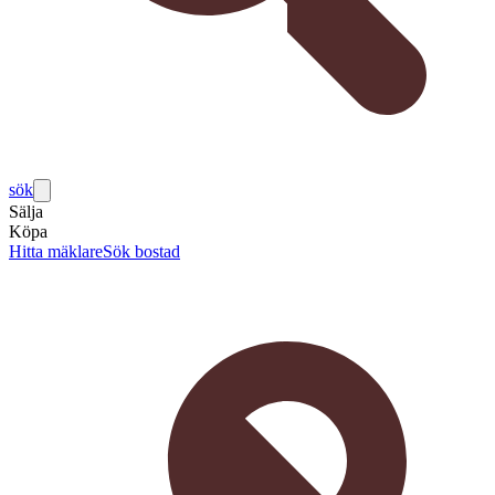
sök
Sälja
Köpa
Hitta mäklare
Sök bostad