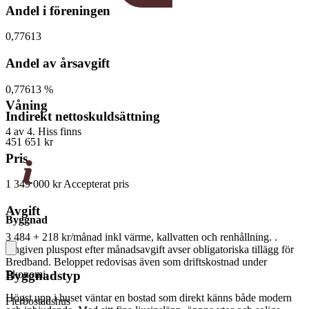
Andel i föreningen
0,77613
Andel av årsavgift
0,77613 %
Våning
Indirekt nettoskuldsättning
4 av 4. Hiss finns
451 651 kr
Pris
1 349 000 kr
Accepterat pris
Avgift
Byggnad
3 484 + 218 kr/månad
inkl värme, kallvatten och renhållning. .
Angiven pluspost efter månadsavgift avser obligatoriska tillägg för
Bredband. Beloppet redovisas även som driftskostnad under
Byggnadstyp
Ekonomi.
Högst upp i huset väntar en bostad som direkt känns både modern
Flerbostadshus