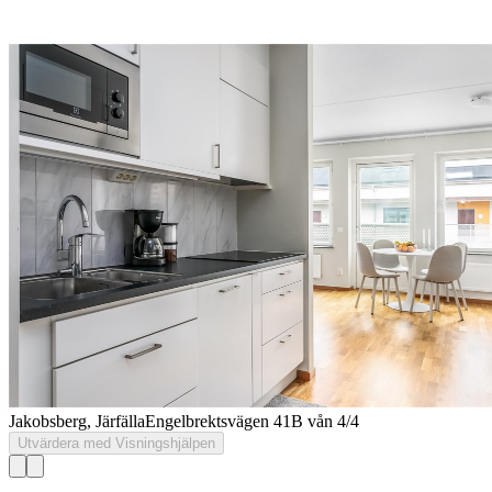
Jakobsberg, Järfälla
Engelbrektsvägen 41B vån 4/4
Utvärdera med Visningshjälpen