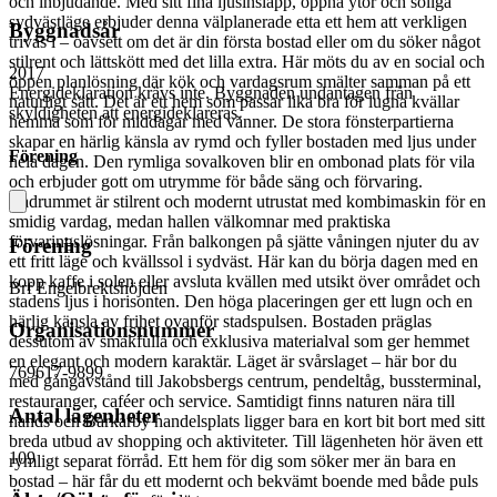
och inbjudande. Med sitt fina ljusinsläpp, öppna ytor och soliga
sydvästläge erbjuder denna välplanerade etta ett hem att verkligen
Byggnadsår
trivas i – oavsett om det är din första bostad eller om du söker något
stilrent och lättskött med det lilla extra. Här möts du av en social och
2017
öppen planlösning där kök och vardagsrum smälter samman på ett
Energideklaration krävs inte. Byggnaden undantagen från
naturligt sätt. Det är ett hem som passar lika bra för lugna kvällar
skyldigheten att energideklareras.
hemma som för middagar med vänner. De stora fönsterpartierna
skapar en härlig känsla av rymd och fyller bostaden med ljus under
Förening
hela dagen. Den rymliga sovalkoven blir en ombonad plats för vila
och erbjuder gott om utrymme för både säng och förvaring.
Badrummet är stilrent och modernt utrustat med kombimaskin för en
smidig vardag, medan hallen välkomnar med praktiska
förvaringslösningar. Från balkongen på sjätte våningen njuter du av
Förening
ett fritt läge och kvällssol i sydväst. Här kan du börja dagen med en
kopp kaffe i solen eller avsluta kvällen med utsikt över området och
Brf Engelbrektshöjden
stadens ljus i horisonten. Den höga placeringen ger ett lugn och en
härlig känsla av frihet ovanför stadspulsen. Bostaden präglas
Organisationsnummer
dessutom av smakfulla och exklusiva materialval som ger hemmet
en elegant och modern karaktär. Läget är svårslaget – här bor du
769617-9899
med gångavstånd till Jakobsbergs centrum, pendeltåg, bussterminal,
restauranger, caféer och service. Samtidigt finns naturen nära till
Antal lägenheter
hands och Barkarby handelsplats ligger bara en kort bit bort med sitt
breda utbud av shopping och aktiviteter. Till lägenheten hör även ett
109
rymligt separat förråd. Ett hem för dig som söker mer än bara en
bostad – här får du ett modernt och bekvämt boende med både puls