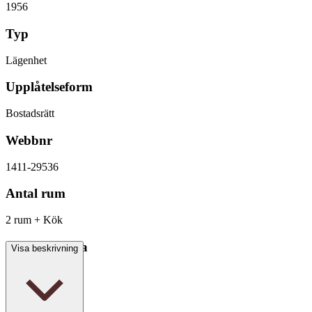
1956
Typ
Lägenhet
Upplåtelseform
Bostadsrätt
Webbnr
1411-29536
Antal rum
2 rum + Kök
Boarea/Biarea
Visa beskrivning
61 kvm