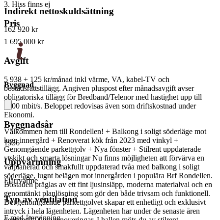
3. Hiss finns ej
Indirekt nettoskuldsättning
Pris
162 920 kr
1 695 000 kr
Avgift
5 938 + 125 kr/månad
inkl värme, VA, kabel-TV och
Byggnad
bostadsrättstillägg. Angiven pluspost efter månadsavgift avser
obligatoriska tillägg för Bredband/Telenor med hastighet upp till
1000 mbit/s. Beloppet redovisas även som driftskostnad under
Ekonomi.
Byggnadsår
Välkommen hem till Rondellen! + Balkong i soligt söderläge mot
lugn innergård + Renoverat kök från 2023 med vinkyl +
1956
Genomgående parkettgolv + Nya fönster + Stilrent uppdaterade
ytskikt och smarta lösningar Nu finns möjligheten att förvärva en
Uppvärmning
välplanerad och smakfullt uppdaterad tvåa med balkong i soligt
söderläge, lugnt belägen mot innergården i populära Brf Rondellen.
Fjärrvärme
Bostaden präglas av ett fint ljusinsläpp, moderna materialval och en
genomtänkt planlösning som gör den både trivsam och funktionell.
Typ av ventilation
Det genomgående parkettgolvet skapar ett enhetligt och exklusivt
intryck i hela lägenheten. Lägenheten har under de senaste åren
F med återvinning
genomgått flera renoveringar. I hallen möts du av stilrent