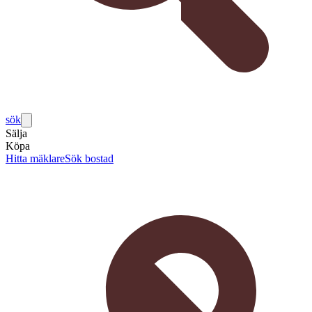
sök
Sälja
Köpa
Hitta mäklare
Sök bostad