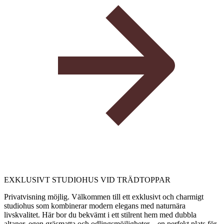
EXKLUSIVT STUDIOHUS VID TRÄDTOPPAR
Privatvisning möjlig. Välkommen till ett exklusivt och charmigt
studiohus som kombinerar modern elegans med naturnära
livskvalitet. Här bor du bekvämt i ett stilrent hem med dubbla
altaner, egen gräsmatta och odlingsmöjligheter – en perfekt plats för