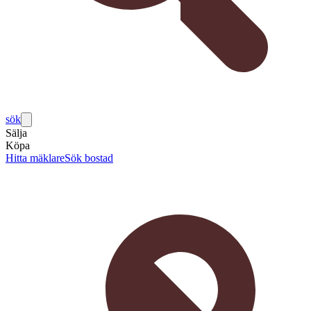
sök
Sälja
Köpa
Hitta mäklare
Sök bostad