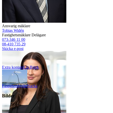
Ansvarig mäklare
Tobias Widén
Fastighetsmäklare
Delägare
073-346 11 00
08-410 735 29
Skicka e-post
Extra kontakt
Lia
Björk
Fastighetsbyrån
Nacka
Bilder