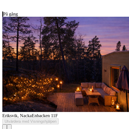
På gång
Eriksvik, Nacka
Enbacken 11F
Utvärdera med Visningshjälpen