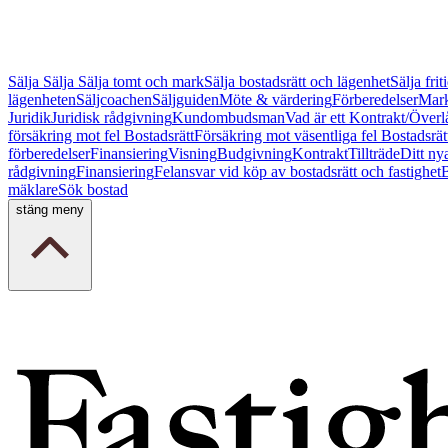
Sälja
Sälja
Sälja tomt och mark
Sälja bostadsrätt och lägenhet
Sälja fri
lägenheten
Säljcoachen
Säljguiden
Möte & värdering
Förberedelser
Mark
Juridik
Juridisk rådgivning
Kundombudsman
Vad är ett Kontrakt/Överl
försäkring mot fel Bostadsrätt
Försäkring mot väsentliga fel Bostadsrät
förberedelser
Finansiering
Visning
Budgivning
Kontrakt
Tillträde
Ditt ny
rådgivning
Finansiering
Felansvar vid köp av bostadsrätt och fastighet
B
mäklare
Sök bostad
stäng meny