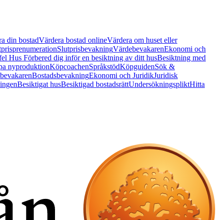
a din bostad
Värdera bostad online
Värdera om huset eller
tprisprenumeration
Slutprisbevakning
Värdebevakaren
Ekonomi och
 fel Hus
Förbered dig inför en besiktning av ditt hus
Besiktning med
a nyproduktion
Köpcoachen
Språkstöd
Köpguiden
Sök &
bevakaren
Bostadsbevakning
Ekonomi och Juridik
Juridisk
ningen
Besiktigat hus
Besiktigad bostadsrätt
Undersökningsplikt
Hitta