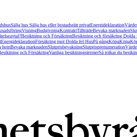
tidshus
Sälja hus
Sälja hus eller bostadsrätt privat
Energideklaration
Värder
nadsföring
Visning
Budgivning
Kontrakt
Tillträde
Bevaka marknaden
Slu
åtelseavtal?
Besiktning och Försäkring
Besiktning och försäkring Dolda
t
Energideklaration
Försäkring mot Dolda fel Hus
På gång
Köpa
Köpa
Köp
a hem
Bevaka marknaden
Slutprisbevakning
Slutprisprenumeration
Värde
esiktning och Försäkring
Vanliga besiktningstermer
Så tolkar du besikt