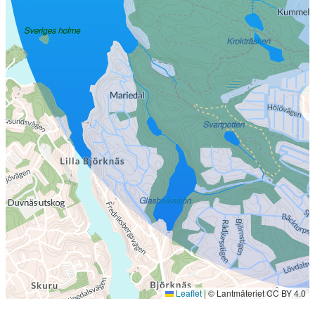
Leaflet
|
© Lantmäteriet CC BY 4.0