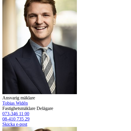
Ansvarig mäklare
Tobias Widén
Fastighetsmäklare
Delägare
073-346 11 00
08-410 735 29
Skicka e-post