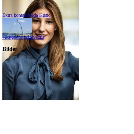
Extra kontakt
Neda
Kusic
Fastighetsbyrån
Nacka
Bilder