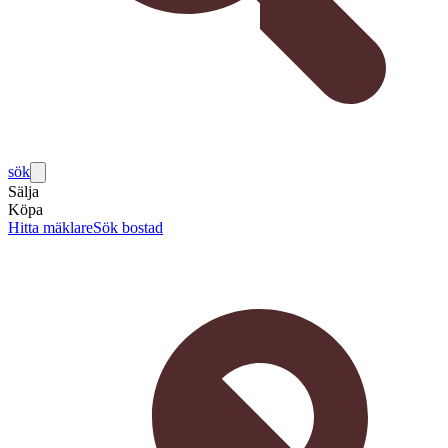
sök
Sälja
Köpa
Hitta mäklare
Sök bostad