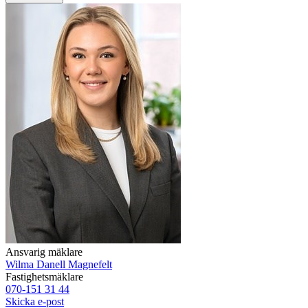
Ansvarig mäklare
Wilma Danell Magnefelt
Fastighetsmäklare
070-151 31 44
Skicka e-post