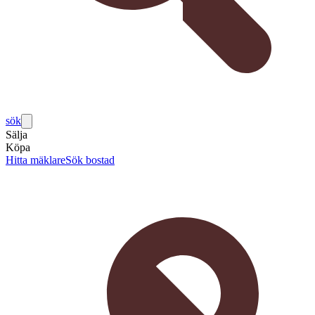
sök
Sälja
Köpa
Hitta mäklare
Sök bostad