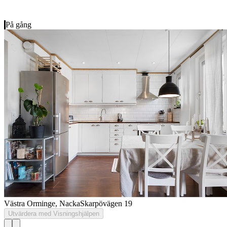
På gång
Västra Orminge, Nacka
Skarpövägen 19
Utvärdera med Visningshjälpen