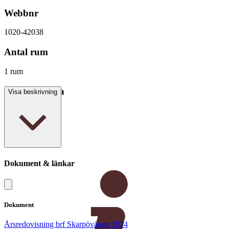
Webbnr
1020-42038
Antal rum
1 rum
Boarea/Biarea
Visa beskrivning
37 kvm
Dokument & länkar
Dokument
Årsredovisning brf Skarpövägen 2024