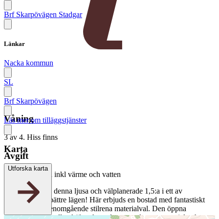
Brf Skarpövägen Stadgar
Länkar
Nacka kommun
SL
Brf Skarpövägen
Våning
Läs mer om tilläggstjänster
3 av 4. Hiss finns
Karta
Avgift
Utforska karta
2 418 kr/månad
inkl värme och vatten
Välkommen till denna ljusa och välplanerade 1,5:a i ett av
Skarpövägens bättre lägen! Här erbjuds en bostad med fantastiskt
ljusflöde och genomgående stilrena materialval. Den öppna
planlösningen mellan kök och vardagsrum skapar en social och