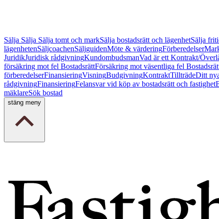
Sälja
Sälja
Sälja tomt och mark
Sälja bostadsrätt och lägenhet
Sälja fri
lägenheten
Säljcoachen
Säljguiden
Möte & värdering
Förberedelser
Mark
Juridik
Juridisk rådgivning
Kundombudsman
Vad är ett Kontrakt/Överl
försäkring mot fel Bostadsrätt
Försäkring mot väsentliga fel Bostadsrät
förberedelser
Finansiering
Visning
Budgivning
Kontrakt
Tillträde
Ditt ny
rådgivning
Finansiering
Felansvar vid köp av bostadsrätt och fastighet
B
mäklare
Sök bostad
stäng meny