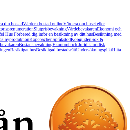
a din bostad
Värdera bostad online
Värdera om huset eller
tprisprenumeration
Slutprisbevakning
Värdebevakaren
Ekonomi och
 fel Hus
Förbered dig inför en besiktning av ditt hus
Besiktning med
a nyproduktion
Köpcoachen
Språkstöd
Köpguiden
Sök &
bevakaren
Bostadsbevakning
Ekonomi och Juridik
Juridisk
ningen
Besiktigat hus
Besiktigad bostadsrätt
Undersökningsplikt
Hitta