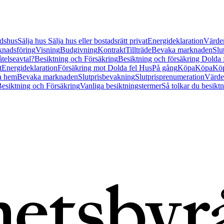
tidshus
Sälja hus
Sälja hus eller bostadsrätt privat
Energideklaration
Värder
nadsföring
Visning
Budgivning
Kontrakt
Tillträde
Bevaka marknaden
Slu
åtelseavtal?
Besiktning och Försäkring
Besiktning och försäkring Dolda
t
Energideklaration
Försäkring mot Dolda fel Hus
På gång
Köpa
Köpa
Köp
a hem
Bevaka marknaden
Slutprisbevakning
Slutprisprenumeration
Värde
esiktning och Försäkring
Vanliga besiktningstermer
Så tolkar du besikt