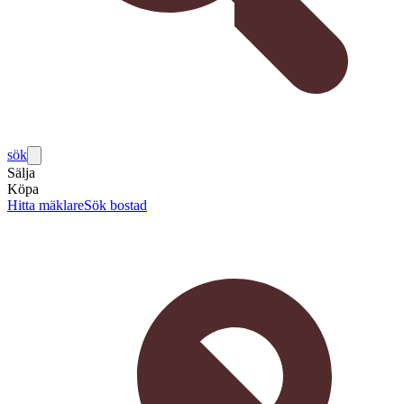
sök
Sälja
Köpa
Hitta mäklare
Sök bostad