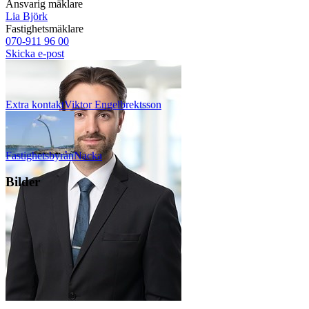
Ansvarig mäklare
Lia Björk
Fastighetsmäklare
070-911 96 00
Skicka e-post
Extra kontakt
Viktor
Engelbrektsson
Fastighetsbyrån
Nacka
Bilder