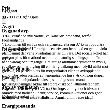
Pris
Byggnad
995 000 kr
Utgångspris
Avgift
Byggnadstyp
3 841 kr/månad
inkl värme, va, kabel-tv, bredband, förråd
Flerfamiljshus
Välkommen till en ljus och välplanerad etta om 37 kvm i populära
Brf Skarpöhöjden! Här erbjuds ett trivsamt hem med en genomtänkt
Byggnadsår
planlösning där varje kvadratmeter tas till vara. Det sociala köket har
gott om plats för matbord och blir en naturlig samlingspunkt för
1970
både vardag och umgänge. Det luftiga allrummet rymmer en mysig
sovalkov och har utgång till en härlig balkong med rofylld utsikt mot
Uppvärmning
grönska, en perfekt plats för morgonkaffet eller en avkopplande
stund. Bostaden präglas av genomgående ljusa ytskikt som skapar
Fjärrvärme
en luftig och inbjudande känsla, samtidigt som smarta
förvaringslösningar bidrar till ett praktiskt och lättmöblerat hem.
Typ av ventilation
Lägenheten är belägen i Västra Orminge, ett lugnt och trivsamt
område med närhet till natur, service, kommunikationer och goda
Mekanisk (endast frånluft)
möjligheter till ett aktivt friluftsliv. Anmäl ditt intresse idag!
Energiprestanda