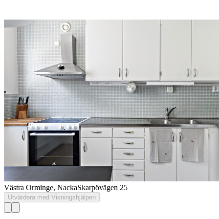
Västra Orminge, Nacka
Skarpövägen 25
Utvärdera med Visningshjälpen