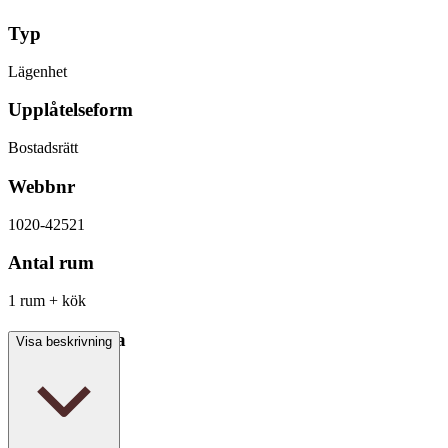
Typ
Lägenhet
Upplåtelseform
Bostadsrätt
Webbnr
1020-42521
Antal rum
1 rum + kök
Boarea/Biarea
Visa beskrivning
37 kvm