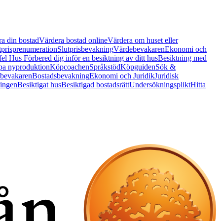
a din bostad
Värdera bostad online
Värdera om huset eller
tprisprenumeration
Slutprisbevakning
Värdebevakaren
Ekonomi och
 fel Hus
Förbered dig inför en besiktning av ditt hus
Besiktning med
a nyproduktion
Köpcoachen
Språkstöd
Köpguiden
Sök &
bevakaren
Bostadsbevakning
Ekonomi och Juridik
Juridisk
ningen
Besiktigat hus
Besiktigad bostadsrätt
Undersökningsplikt
Hitta