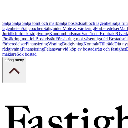
Sälja
Sälja
Sälja tomt och mark
Sälja bostadsrätt och lägenhet
Sälja fri
lägenheten
Säljcoachen
Säljguiden
Möte & värdering
Förberedelser
Mark
Juridik
Juridisk rådgivning
Kundombudsman
Vad är ett Kontrakt/Överl
försäkring mot fel Bostadsrätt
Försäkring mot väsentliga fel Bostadsrät
förberedelser
Finansiering
Visning
Budgivning
Kontrakt
Tillträde
Ditt ny
rådgivning
Finansiering
Felansvar vid köp av bostadsrätt och fastighet
B
mäklare
Sök bostad
stäng meny