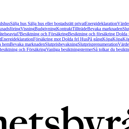
tidshus
Sälja hus
Sälja hus eller bostadsrätt privat
Energideklaration
Värder
nadsföring
Visning
Budgivning
Kontrakt
Tillträde
Bevaka marknaden
Slu
åtelseavtal?
Besiktning och Försäkring
Besiktning och försäkring Dolda
t
Energideklaration
Försäkring mot Dolda fel Hus
På gång
Köpa
Köpa
Köp
a hem
Bevaka marknaden
Slutprisbevakning
Slutprisprenumeration
Värde
esiktning och Försäkring
Vanliga besiktningstermer
Så tolkar du besikt