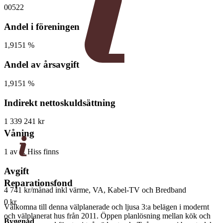
00522
Andel i föreningen
1,9151 %
Andel av årsavgift
1,9151 %
Indirekt nettoskuldsättning
1 339 241 kr
Våning
1 av 3. Hiss finns
Avgift
Reparationsfond
4 741 kr/månad
inkl värme, VA, Kabel-TV och Bredband
0 kr
Välkomna till denna välplanerade och ljusa 3:a belägen i modernt
och välplanerat hus från 2011. Öppen planlösning mellan kök och
Byggnad