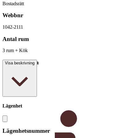
Bostadsrätt
Webbnr
1042-2111
Antal rum
3 rum + Kök
Boarea/Biarea
Visa beskrivning
78 kvm
Lägenhet
Lägenhetsnummer