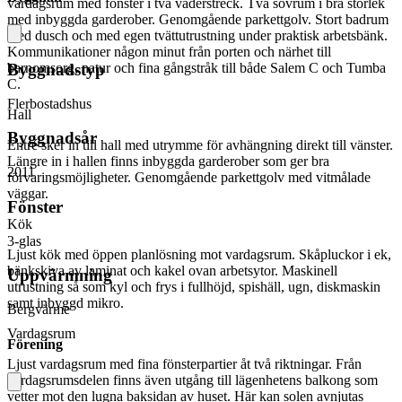
vardagsrum med fönster i två väderstreck. Två sovrum i bra storlek
med inbyggda garderober. Genomgående parkettgolv. Stort badrum
med dusch och med egen tvättutrustning under praktisk arbetsbänk.
Kommunikationer någon minut från porten och närhet till
barnomsorg, natur och fina gångstråk till både Salem C och Tumba
Byggnadstyp
C.
Flerbostadshus
Hall
Byggnadsår
Entré sker in till hall med utrymme för avhängning direkt till vänster.
Längre in i hallen finns inbyggda garderober som ger bra
2011
förvaringsmöjligheter. Genomgående parkettgolv med vitmålade
väggar.
Fönster
Kök
3-glas
Ljust kök med öppen planlösning mot vardagsrum. Skåpluckor i ek,
bänkskiva av laminat och kakel ovan arbetsytor. Maskinell
Uppvärmning
utrustning så som kyl och frys i fullhöjd, spishäll, ugn, diskmaskin
samt inbyggd mikro.
Bergvärme
Vardagsrum
Förening
Ljust vardagsrum med fina fönsterpartier åt två riktningar. Från
vardagsrumsdelen finns även utgång till lägenhetens balkong som
vetter mot den lugna baksidan av huset. Här kan solen avnjutas