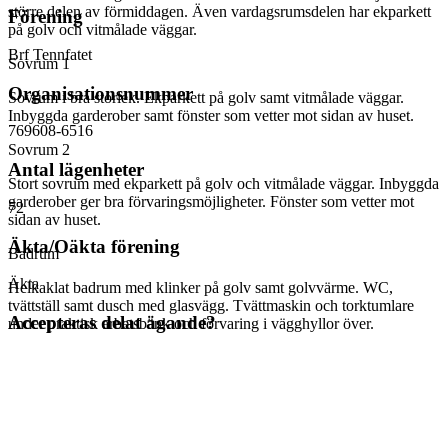
större delen av förmiddagen. Även vardagsrumsdelen har ekparkett
Förening
på golv och vitmålade väggar.
Brf Tennfatet
Sovrum 1
Organisationsnummer
Sovrum i bra storlek. Ekparkett på golv samt vitmålade väggar.
Inbyggda garderober samt fönster som vetter mot sidan av huset.
769608-6516
Sovrum 2
Antal lägenheter
Stort sovrum med ekparkett på golv och vitmålade väggar. Inbyggda
garderober ger bra förvaringsmöjligheter. Fönster som vetter mot
72
sidan av huset.
Äkta/Oäkta förening
Badrum
Äkta
Helkaklat badrum med klinker på golv samt golvvärme. WC,
tvättställ samt dusch med glasvägg. Tvättmaskin och torktumlare
Accepteras delat ägande?
under praktisk arbetsbänk och förvaring i vägghyllor över.