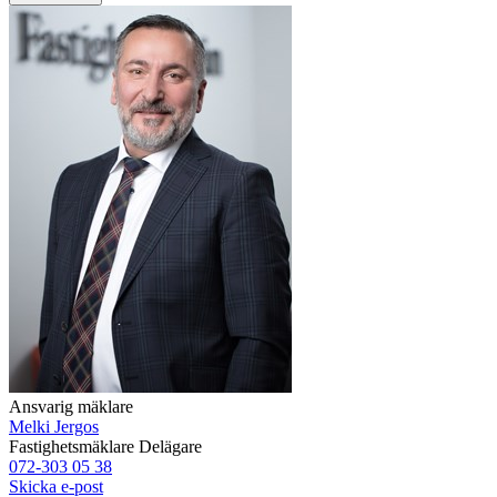
Ansvarig mäklare
Melki Jergos
Fastighetsmäklare
Delägare
072-303 05 38
Skicka e-post