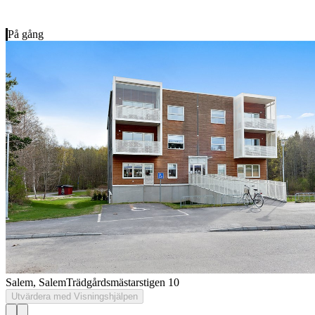
På gång
Salem, Salem
Trädgårdsmästarstigen 10
Utvärdera med Visningshjälpen