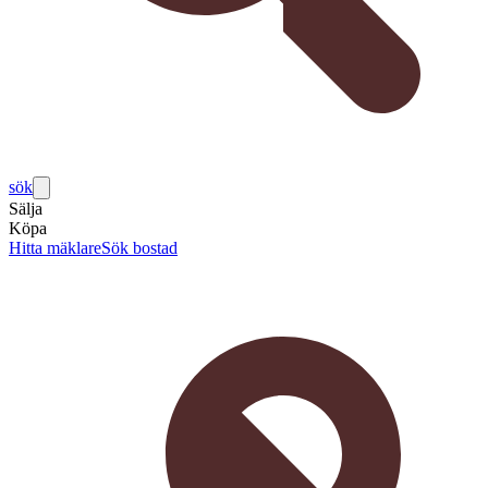
sök
Sälja
Köpa
Hitta mäklare
Sök bostad