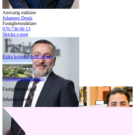
Ansvarig mäklare
Johannes Deniz
Fastighetsmäklare
070-736 00 13
Skicka e-post
Extra kontakt
Melki
Jergos
Fastighetsbyrån
Salem
Fastighetsmäklare
Johannes Deniz