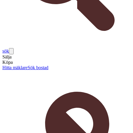
sök
Sälja
Köpa
Hitta mäklare
Sök bostad