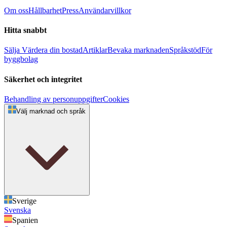
Om oss
Hållbarhet
Press
Användarvillkor
Hitta snabbt
Sälja
Värdera din bostad
Artiklar
Bevaka marknaden
Språkstöd
För
byggbolag
Säkerhet och integritet
Behandling av personuppgifter
Cookies
Välj marknad och språk
Sverige
Svenska
Spanien