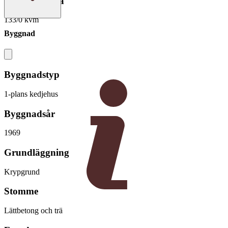
Boarea/Biarea
133/0 kvm
Byggnad
Byggnadstyp
1-plans kedjehus
Byggnadsår
1969
Grundläggning
Krypgrund
Stomme
Lättbetong och trä