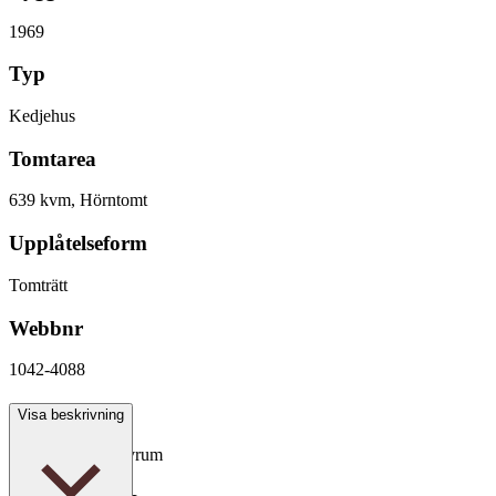
1969
Typ
Kedjehus
Tomtarea
639 kvm, Hörntomt
Upplåtelseform
Tomträtt
Webbnr
1042-4088
Antal rum
Visa beskrivning
5 rum varav 3 sovrum