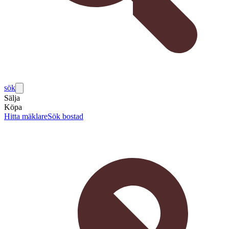
sök
Sälja
Köpa
Hitta mäklare
Sök bostad