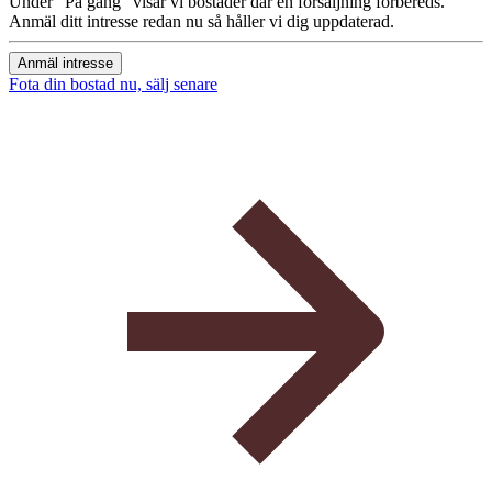
Under "På gång" visar vi bostäder där en försäljning förbereds.
Anmäl ditt intresse redan nu så håller vi dig uppdaterad.
Anmäl intresse
Fota din bostad nu, sälj senare