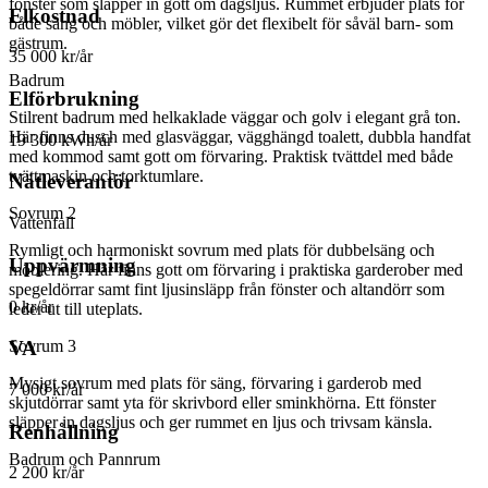
fönster som släpper in gott om dagsljus. Rummet erbjuder plats för
Elkostnad
både säng och möbler, vilket gör det flexibelt för såväl barn- som
gästrum.
35 000 kr/år
Badrum
Elförbrukning
Stilrent badrum med helkaklade väggar och golv i elegant grå ton.
Här finns dusch med glasväggar, vägghängd toalett, dubbla handfat
19 300 kWh/år
med kommod samt gott om förvaring. Praktisk tvättdel med både
tvättmaskin och torktumlare.
Nätleverantör
Sovrum 2
Vattenfall
Rymligt och harmoniskt sovrum med plats för dubbelsäng och
Uppvärmning
möblering. Här finns gott om förvaring i praktiska garderober med
spegeldörrar samt fint ljusinsläpp från fönster och altandörr som
0 kr/år
leder ut till uteplats.
Sovrum 3
VA
Mysigt sovrum med plats för säng, förvaring i garderob med
7 000 kr/år
skjutdörrar samt yta för skrivbord eller sminkhörna. Ett fönster
släpper in dagsljus och ger rummet en ljus och trivsam känsla.
Renhållning
Badrum och Pannrum
2 200 kr/år