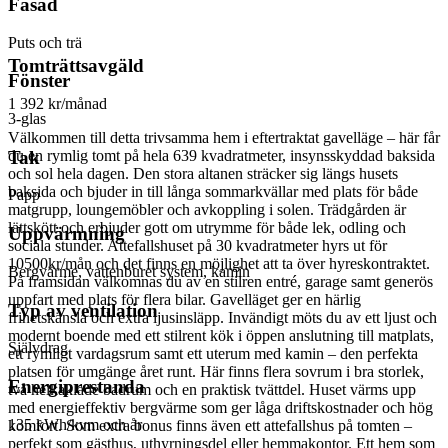
Fasad
Puts och trä
Tomträttsavgäld
Fönster
1 392 kr/månad
3-glas
Välkommen till detta trivsamma hem i eftertraktat gavelläge – här får
du en rymlig tomt på hela 639 kvadratmeter, insynsskyddad baksida
Tak
och sol hela dagen. Den stora altanen sträcker sig längs husets
baksida och bjuder in till långa sommarkvällar med plats för både
Papp
matgrupp, loungemöbler och avkoppling i solen. Trädgården är
lättskött och erbjuder gott om utrymme för både lek, odling och
Uppvärmning
sociala stunder. Attefallshuset på 30 kvadratmeter hyrs ut för
10500kr/mån och det finns en möjlighet att ta över hyreskontraktet.
Bergvärme, vattenburet system, kamin
På framsidan välkomnas du av en stilren entré, garage samt generös
uppfart med plats för flera bilar. Gavelläget ger en härlig
Typ av ventilation
frihetskänsla och extra ljusinsläpp. Invändigt möts du av ett ljust och
modernt boende med ett stilrent kök i öppen anslutning till matplats,
Självdrag
ett rymligt vardagsrum samt ett uterum med kamin – den perfekta
platsen för umgänge året runt. Här finns flera sovrum i bra storlek,
Energiprestanda
två helkaklade badrum och en praktisk tvättdel. Huset värms upp
med energieffektiv bergvärme som ger låga driftskostnader och hög
135 kWh/kvm och år
komfort. Som extra bonus finns även ett attefallshus på tomten –
perfekt som gästhus, uthyrningsdel eller hemmakontor. Ett hem som