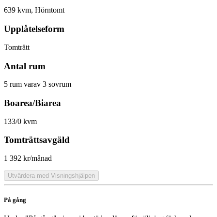
639 kvm, Hörntomt
Upplåtelseform
Tomträtt
Antal rum
5 rum varav 3 sovrum
Boarea/Biarea
133/0 kvm
Tomträttsavgäld
1 392 kr/månad
Utvärdera med Visningshjälpen
På gång