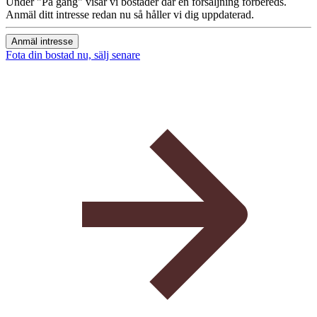
Under "På gång" visar vi bostäder där en försäljning förbereds.
Anmäl ditt intresse redan nu så håller vi dig uppdaterad.
Anmäl intresse
Fota din bostad nu, sälj senare