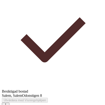
Besiktigad bostad
Salem, Salem
Odonstigen 8
Utvärdera med Visningshjälpen