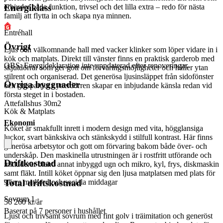
Energiklass
erbjuder både funktion, trivsel och det lilla extra – redo för nästa
familj att flytta in och skapa nya minnen.
Entréhall
Övrigt
Ljus och välkomnande hall med vacker klinker som löper vidare in i
kök och matplats. Direkt till vänster finns en praktisk garderob med
OBS: Energideklaration inte uppdaterad efter renoveringar.
skjutdörrar som ger gott om förvaringsmöjligheter och håller ytan
stilrent och organiserad. Det generösa ljusinsläppet från sidofönster
Övriga byggnader
och glaspartier i ytterdörren skapar en inbjudande känsla redan vid
första steget in i bostaden.
Attefallshus 30m2
Kök & Matplats
Ekonomi
Köket är smakfullt inrett i modern design med vita, högglansiga
luckor, svart bänkskiva och stänkskydd i stilfull kontrast. Här finns
generösa arbetsytor och gott om förvaring bakom både över- och
underskåp. Den maskinella utrustningen är i rostfritt utförande och
Driftkostnad
inkluderar bland annat inbyggd ugn och mikro, kyl, frys, diskmaskin
samt fläkt. Intill köket öppnar sig den ljusa matplatsen med plats för
större matbord och sociala middagar
Total driftskostnad
Sovrum 1
56 260 kr/år
Baserat på 7 personer i hushållet
Ljust och trivsamt sovrum med fint golv i träimitation och generöst