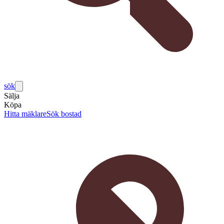
sök
Sälja
Köpa
Hitta mäklare
Sök bostad