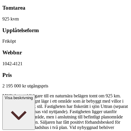
Tomtarea
925 kvm
Upplåtelseform
Friköpt
Webbnr
1042-4121
Pris
2 195 000 kr
utgångspris
Möjlighet att bli ägare till en naturnära belägen tomt om 925 km.
Visa beskrivning
Här erbjuds ett lugnt läge i ett område som är bebyggt med villor i
mestadels klassisk stil. Fastigheten har fiskerätt i sjön Uttran (separat
fiskekort ska tecknas vid nyttjande). Fastigheten ligger utanför
detaljplanelagt område, men i anslutning till befintligt planområde
vid Gunnebovägen. Säljaren har fått positivt förhandsbesked för
nybyggnad enbostadshus i två plan. Vid nybyggnad behöver