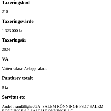
Taxeringskod
210
Taxeringsvärde
1 323 000 kr
Taxeringsår
2024
VA
Vatten saknas Avlopp saknas
Pantbrev totalt
0 kr
Servitut etc
Andel i samfällighet/GA: SALEM RÖNNINGE FS:17 SALEM
RÖNNINGE S:8 SALEM RÖNNINGE S:7