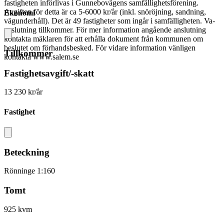
fastigheten införlivas i Gunnebovägens samfällighetsförening.
Avgiften för detta är ca 5-6000 kr/år (inkl. snöröjning, sandning,
Ekonomi
vägunderhåll). Det är 49 fastigheter som ingår i samfälligheten. Va-
anslutning tillkommer. För mer information angående anslutning
kontakta mäklaren för att erhålla dokument från kommunen om
beslutet om förhandsbesked. För vidare information vänligen
Tillkommer
kontakta www.salem.se
Fastighetsavgift/-skatt
13 230 kr/år
Fastighet
Beteckning
Rönninge 1:160
Tomt
925 kvm