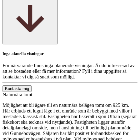
Inga aktuella visningar
För närvarande finns inga planerade visningar. Är du intresserad av
att se bostaden eller få mer information? Fyll i dina uppgifter så
kontaktar vi dig så snart som möjligt.
Kontakta mig
Naturnära tomt
Möjlighet att bli ägare till en naturnära belägen tomt om 925 km.
Här erbjuds ett lugnt läge i ett område som är bebyggt med villor i
mestadels klassisk stil. Fastigheten har fiskerätt i sjön Uttran (separat
fiskekort ska tecknas vid nyttjande). Fastigheten ligger utanför
detaljplanelagt område, men i anslutning till befintligt planområde
vid Gunnebovägen. Säljaren har fått positivt förhandsbesked för
nybyggnad enbostadshus i två plan. Vid nybyggnad behöver