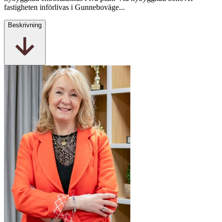
fastigheten införlivas i Gunneboväge...
Beskrivning