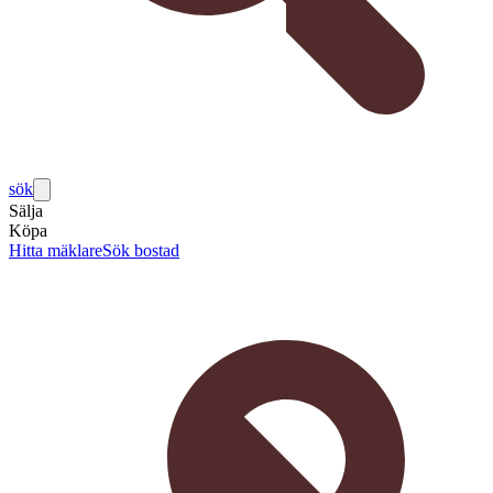
sök
Sälja
Köpa
Hitta mäklare
Sök bostad