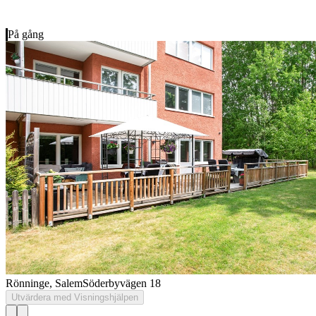
På gång
Rönninge, Salem
Söderbyvägen 18
Utvärdera med Visningshjälpen