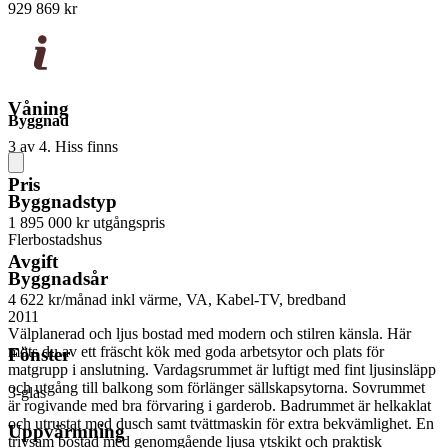
929 869 kr
Våning
Byggnad
3 av 4. Hiss finns
Pris
Byggnadstyp
1 895 000 kr
utgångspris
Flerbostadshus
Avgift
Byggnadsår
4 622 kr/månad
inkl värme, VA, Kabel-TV, bredband
2011
Välplanerad och ljus bostad med modern och stilren känsla. Här
möts du av ett fräscht kök med goda arbetsytor och plats för
Fönster
matgrupp i anslutning. Vardagsrummet är luftigt med fint ljusinsläpp
och utgång till balkong som förlänger sällskapsytorna. Sovrummet
3-glas
är rogivande med bra förvaring i garderob. Badrummet är helkaklat
och utrustat med dusch samt tvättmaskin för extra bekvämlighet. En
Uppvärmning
trivsam bostad med genomgående ljusa ytskikt och praktisk