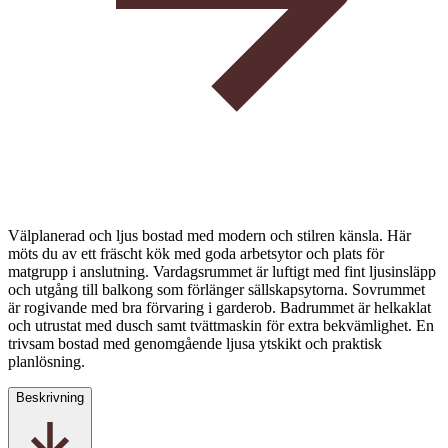
Välplanerad och ljus bostad med modern och stilren känsla. Här
möts du av ett fräscht kök med goda arbetsytor och plats för
matgrupp i anslutning. Vardagsrummet är luftigt med fint ljusinsläpp
och utgång till balkong som förlänger sällskapsytorna. Sovrummet
är rogivande med bra förvaring i garderob. Badrummet är helkaklat
och utrustat med dusch samt tvättmaskin för extra bekvämlighet. En
trivsam bostad med genomgående ljusa ytskikt och praktisk
planlösning.
Beskrivning