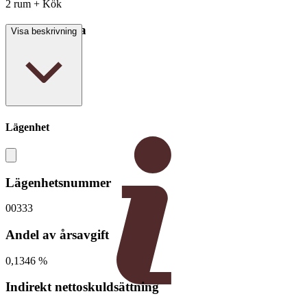
2 rum + Kök
Boarea/Biarea
Visa beskrivning
60,9 kvm
Lägenhet
Lägenhetsnummer
00333
Andel av årsavgift
0,1346 %
Indirekt nettoskuldsättning