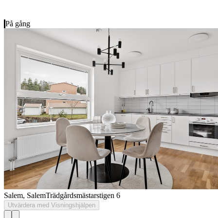
På gång
Salem, Salem
Trädgårdsmästarstigen 6
Utvärdera med Visningshjälpen