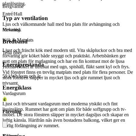
planlösning.
Bergvärme
Entré/Hall
Typ av ventilation
Ljus och välkomnande hall med bra plats för avhängning och
förvaring
Mekanisk
Kök & Matplats
Bredband
Ljust och fräscht kök med modern stil. Vita skåpluckor och bra med
Telia fiber
förvaring gör köket både snyggt och praktiskt. Arbetsbänken ger
gott om plats för matlagning och har en fin kontrast mot de ljusa
Energiprestanda
ytorna. Köket är utrustat med ugn, spishäll, fläkt samt kyl och frys.
Vid fönstret finns en trevlig matplats med plats för flera personer. De
59 kWh/kvm och år
stora fönstren släpper in mycket ljus och gör rummet ljust och
trivsamt.
Energiklass
Vardagsrum
Ljust och trivsamt vardagsrum med moderna ytskikt och fint
ljusinsläpp. Rummet har gott om plats för både soffgrupp och tv-
Förening
möbel. De stora fönstren släpper in mycket dagsljus och skapar en
luftig känsla. Härifrån nås även bostadens balkong, vilket ger en
härlig förlängning av rummet.
Badrum