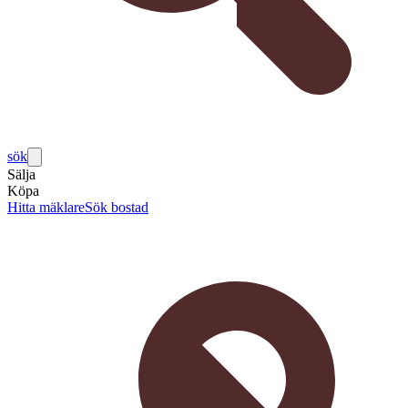
sök
Sälja
Köpa
Hitta mäklare
Sök bostad