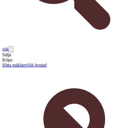
sök
Sälja
Köpa
Hitta mäklare
Sök bostad