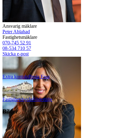
Ansvarig mäklare
Peter Ablahad
Fastighetsmäklare
070-745 52 91
08-534 710 57
Skicka e-post
Extra kontakt
Brola
Essa
Fastighetsbyrån
Södertälje
Bilder