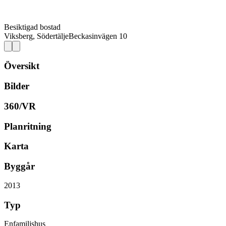
Besiktigad bostad
Viksberg, Södertälje
Beckasinvägen 10
Översikt
Bilder
360/VR
Planritning
Karta
Byggår
2013
Typ
Enfamiljshus