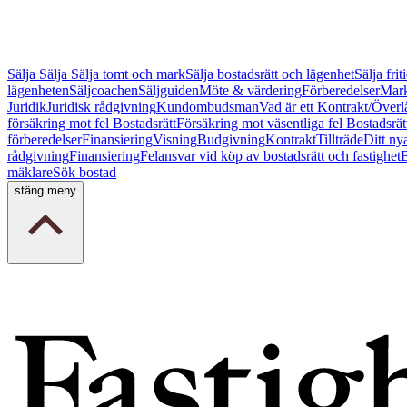
Sälja
Sälja
Sälja tomt och mark
Sälja bostadsrätt och lägenhet
Sälja fri
lägenheten
Säljcoachen
Säljguiden
Möte & värdering
Förberedelser
Mark
Juridik
Juridisk rådgivning
Kundombudsman
Vad är ett Kontrakt/Överl
försäkring mot fel Bostadsrätt
Försäkring mot väsentliga fel Bostadsrät
förberedelser
Finansiering
Visning
Budgivning
Kontrakt
Tillträde
Ditt ny
rådgivning
Finansiering
Felansvar vid köp av bostadsrätt och fastighet
B
mäklare
Sök bostad
stäng meny