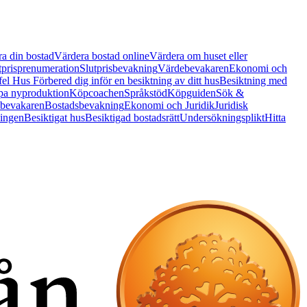
a din bostad
Värdera bostad online
Värdera om huset eller
tprisprenumeration
Slutprisbevakning
Värdebevakaren
Ekonomi och
 fel Hus
Förbered dig inför en besiktning av ditt hus
Besiktning med
a nyproduktion
Köpcoachen
Språkstöd
Köpguiden
Sök &
bevakaren
Bostadsbevakning
Ekonomi och Juridik
Juridisk
ningen
Besiktigat hus
Besiktigad bostadsrätt
Undersökningsplikt
Hitta