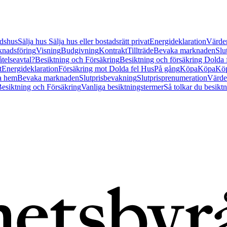
tidshus
Sälja hus
Sälja hus eller bostadsrätt privat
Energideklaration
Värder
nadsföring
Visning
Budgivning
Kontrakt
Tillträde
Bevaka marknaden
Slu
åtelseavtal?
Besiktning och Försäkring
Besiktning och försäkring Dolda
t
Energideklaration
Försäkring mot Dolda fel Hus
På gång
Köpa
Köpa
Köp
a hem
Bevaka marknaden
Slutprisbevakning
Slutprisprenumeration
Värde
esiktning och Försäkring
Vanliga besiktningstermer
Så tolkar du besikt