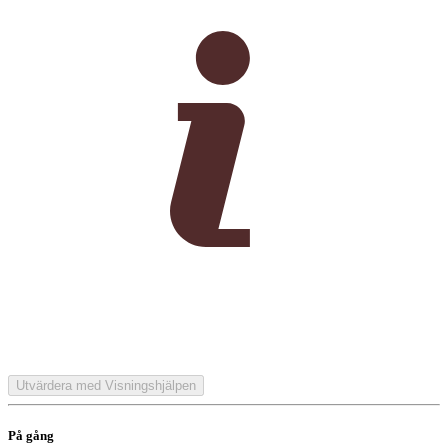
Utvärdera med Visningshjälpen
På gång