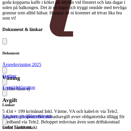
goda kopparna kaffe i köket på sittytan vid fönstret och lata dagar i
solen på balkongen. Det är ett lugnt och tryggt område med trevliga
grannar som alltid hälsar. Hoppas att ni kommer att trivas lika bra
som vi!
Dokument & länkar
Dokument
Årsredovisning 2025
Stadgar
Våning
Energideklaration
1. Hiss finns ej
Avgift
Länkar
5 434 + 199 kr/månad
Inkl. Värme, VA och kabel-tv via Tele2.
Läs mer om tilläggstjänster
Angiven pluspost efter månadsavgift avser obligatoriska tillägg för
Bredband via Tele2. Beloppet redovisas även som driftskostnad
under Ekonomi.
Lokal bankkontakt