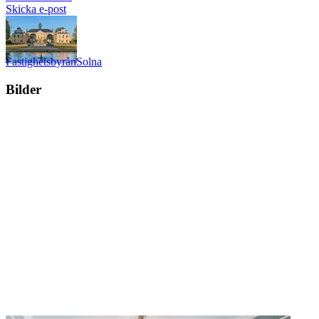
Skicka e-post
Fastighetsbyrån
Solna
Bilder