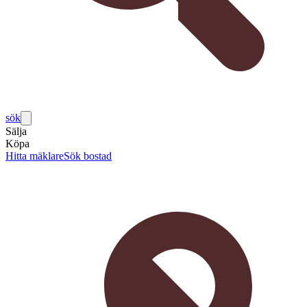
sök
Sälja
Köpa
Hitta mäklare
Sök bostad