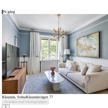
På gång
Råsunda, Solna
Råsundavägen 77
Utvärdera med Visningshjälpen