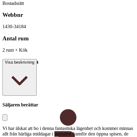
Bostadsrätt
Webbnr
1430-34184
Antal rum
2 rum + Kök
Boarea/Biarea
Visa beskrivning
71 kvm
Säljaren berättar
Vi har älskat att bo i denna fantastiska lägenhet och kommer minnas
allt från härliga middagar i matsalen framför den öppna spisen, de