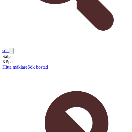
sök
Sälja
Köpa
Hitta mäklare
Sök bostad