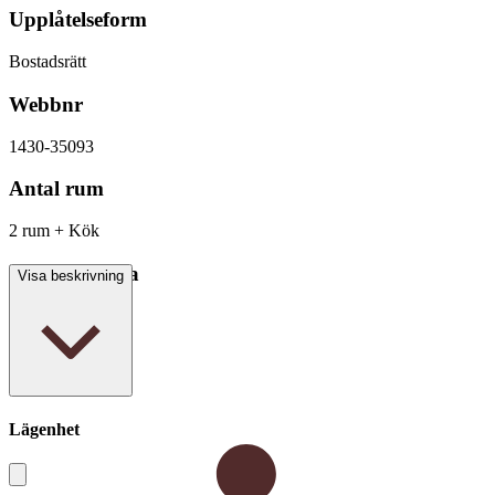
Upplåtelseform
Bostadsrätt
Webbnr
1430-35093
Antal rum
2 rum + Kök
Boarea/Biarea
Visa beskrivning
59 kvm
Lägenhet