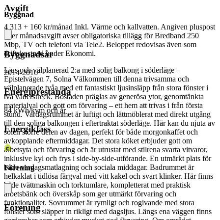
Avgift
Byggnad
4 313 + 160 kr/månad
Inkl. Värme och kallvatten. Angiven pluspost
efter månadsavgift avser obligatoriska tillägg för Bredband 250
Mbp, TV och telefoni via Tele2. Beloppet redovisas även som
Byggnadsår
driftskostnad under Ekonomi.
Ljus och välplanerad 2:a med solig balkong i söderläge –
2014-2016
Epistelvägen 7, Solna Välkommen till denna trivsamma och
välplanerade tvåa med ett fantastiskt ljusinsläpp från stora fönster i
Energiprestanda
två väderstreck. Bostaden präglas av generösa ytor, genomtänkta
materialval och gott om förvaring – ett hem att trivas i från första
84 kWh/kvm och år
stund. Vardagsrummet är luftigt och lättmöblerat med direkt utgång
till den soliga balkongen i eftertraktat söderläge. Här kan du njuta av
Energiklass
solen större delen av dagen, perfekt för både morgonkaffet och
avkopplande eftermiddagar. Det stora köket erbjuder gott om
arbetsyta och förvaring och är utrustat med stilrena svarta vitvaror,
inklusive kyl och frys i side-by-side-utförande. En utmärkt plats för
både vardagsmatlagning och sociala middagar. Badrummet är
Förening
helkaklat i tidlösa färgval med vitt kakel och svart klinker. Här finns
både tvättmaskin och torktumlare, kompletterat med praktisk
arbetsbänk och överskåp som ger utmärkt förvaring och
funktionalitet. Sovrummet är rymligt och rogivande med stora
Förening
fönster som släpper in rikligt med dagsljus. Längs ena väggen finns