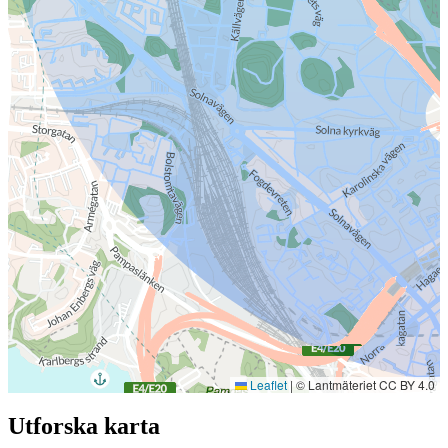
Leaflet
|
© Lantmäteriet CC BY 4.0
Utforska karta