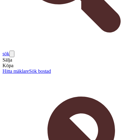
sök
Sälja
Köpa
Hitta mäklare
Sök bostad