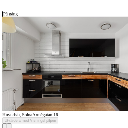
På gång
Huvudsta, Solna
Armégatan 16
Utvärdera med Visningshjälpen