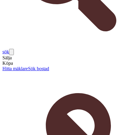
sök
Sälja
Köpa
Hitta mäklare
Sök bostad