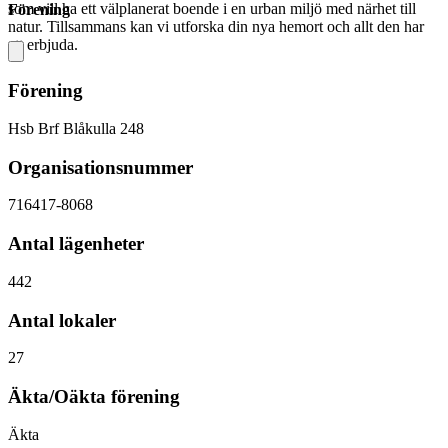
som vill ha ett välplanerat boende i en urban miljö med närhet till
Förening
natur. Tillsammans kan vi utforska din nya hemort och allt den har
att erbjuda.
Förening
Hsb Brf Blåkulla 248
Organisationsnummer
716417-8068
Antal lägenheter
442
Antal lokaler
27
Äkta/Oäkta förening
Äkta