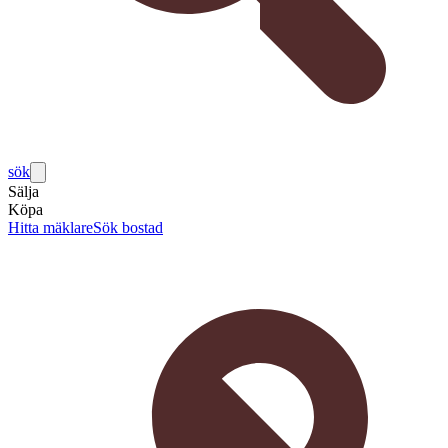
sök
Sälja
Köpa
Hitta mäklare
Sök bostad