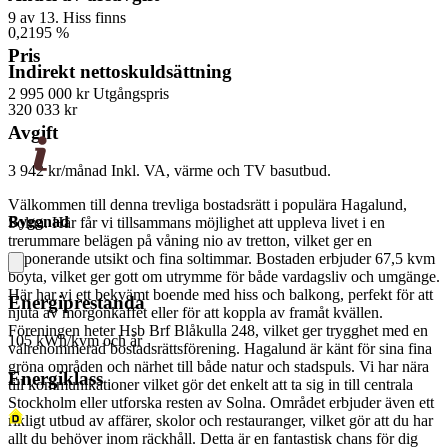
9 av 13. Hiss finns
0,2195 %
Pris
Indirekt nettoskuldsättning
2 995 000 kr
Utgångspris
320 033 kr
Avgift
3 942 kr/månad
Inkl. VA, värme och TV basutbud.
Välkommen till denna trevliga bostadsrätt i populära Hagalund,
Byggnad
Solna. Här får vi tillsammans möjlighet att uppleva livet i en
trerummare belägen på våning nio av tretton, vilket ger en
imponerande utsikt och fina soltimmar. Bostaden erbjuder 67,5 kvm
boyta, vilket ger gott om utrymme för både vardagsliv och umgänge.
Här har vi ett bekvämt boende med hiss och balkong, perfekt för att
Energiprestanda
njuta av morgonkaffet eller för att koppla av framåt kvällen.
Föreningen heter Hsb Brf Blåkulla 248, vilket ger trygghet med en
105 kWh/kvm och år
välrenommerad bostadsrättsförening. Hagalund är känt för sina fina
gröna områden och närhet till både natur och stadspuls. Vi har nära
Energiklass
till kommunikationer vilket gör det enkelt att ta sig in till centrala
Stockholm eller utforska resten av Solna. Området erbjuder även ett
rikligt utbud av affärer, skolor och restauranger, vilket gör att du har
allt du behöver inom räckhåll. Detta är en fantastisk chans för dig