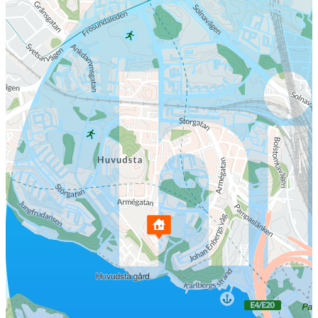
Mälarens vatten inom räckhåll, samtidigt som området erbjuder en
trivsam och småstadslik känsla. För barnfamiljen finns flera
förskolor och skolor i närområdet, och Västra Skogens förskola
ligger naturnära intill Pampasparken. Kommunikationerna är mycket
goda med tunnelbanestation i området där två linjer passerar med
täta avgångar, du når T-Centralen på cirka 7 minuter. Flera busslinjer
trafikerar även området. Här finns gott om fritidsmöjligheter med
närhet till Ulvsundasjön, Huvudstabadet, padelbana, lekparker samt
populära Hagaparken, perfekt för både avkoppling och aktivitet året
runt. Tag kontakt för mera info kring bostaden! Arash Ghaznavi
0707-84 21 81 arash.ghaznavi@fastighetsbyran.se