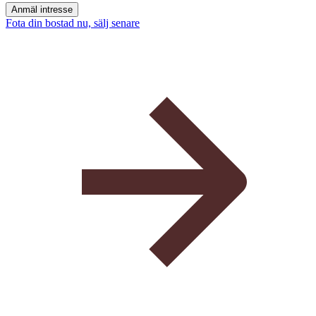
Anmäl intresse
Fota din bostad nu, sälj senare