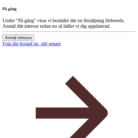
På gång
Under "På gång" visar vi bostäder där en försäljning förbereds.
Anmäl ditt intresse redan nu så håller vi dig uppdaterad.
Anmäl intresse
Fota din bostad nu, sälj senare