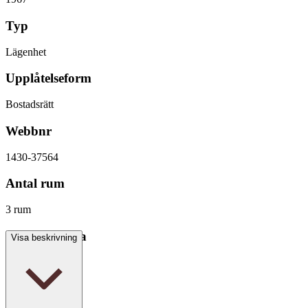
Typ
Lägenhet
Upplåtelseform
Bostadsrätt
Webbnr
1430-37564
Antal rum
3 rum
Boarea/Biarea
Visa beskrivning
87 kvm