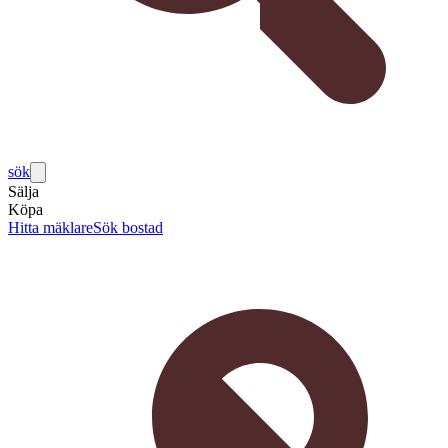
sök
Sälja
Köpa
Hitta mäklare
Sök bostad