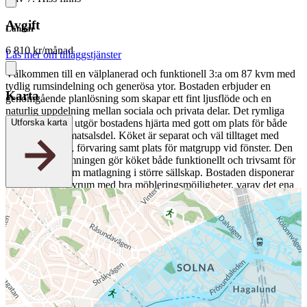
Avgift
Länkar
6 810 kr/månad
Läs mer om tilläggstjänster
Välkommen till en välplanerad och funktionell 3:a om 87 kvm med
tydlig rumsindelning och generösa ytor. Bostaden erbjuder en
Karta
genomgående planlösning som skapar ett fint ljusflöde och en
naturlig uppdelning mellan sociala och privata delar. Det rymliga
Utforska karta
vardagsrummet utgör bostadens hjärta med gott om plats för både
soffgrupp och matsalsdel. Köket är separat och väl tilltaget med
goda arbetsytor, förvaring samt plats för matgrupp vid fönster. Den
praktiska utformningen gör köket både funktionellt och trivsamt för
såväl vardag som matlagning i större sällskap. Bostaden disponerar
två generösa sovrum med bra möbleringsmöjligheter, varav det ena
har direkt access till balkongen. Perfekt som både master bedroom
och barnrum, gästrum eller arbetsrum. Vidare erbjuds ett helkaklat
badrum samt en separat WC, vilket skapar extra komfort och
underlättar i vardagen – särskilt för familjen. Förvaringen är väl
tillgodosedd genom garderober samt smart planerade utrymmen.
Sammanfattningsvis en mycket välplanerad bostad med tydlig
struktur, sociala ytor och hög funktionalitet. OMRÅDE Västra
Skogen är ett lugnt och grönt bostadsområde med närhet till både
natur och stad. Här bor du med skogspartier, promenadstråk och