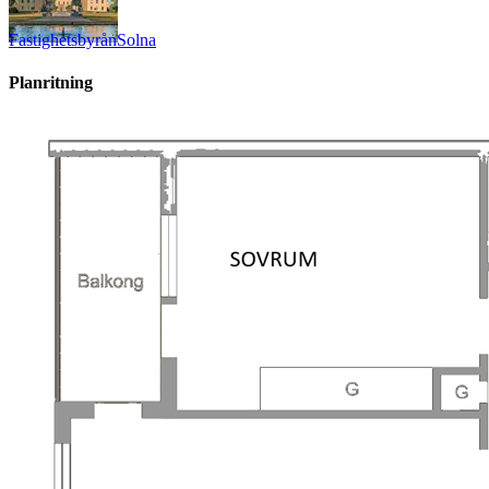
Fastighetsbyrån
Solna
Planritning