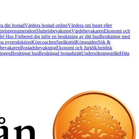
a din bostad
Värdera bostad online
Värdera om huset eller
tprisprenumeration
Slutprisbevakning
Värdebevakaren
Ekonomi och
 fel Hus
Förbered dig inför en besiktning av ditt hus
Besiktning med
a nyproduktion
Köpcoachen
Språkstöd
Köpguiden
Sök &
bevakaren
Bostadsbevakning
Ekonomi och Juridik
Juridisk
ningen
Besiktigat hus
Besiktigad bostadsrätt
Undersökningsplikt
Hitta