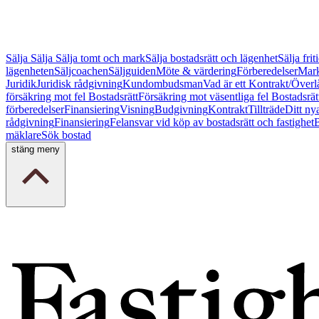
Sälja
Sälja
Sälja tomt och mark
Sälja bostadsrätt och lägenhet
Sälja fri
lägenheten
Säljcoachen
Säljguiden
Möte & värdering
Förberedelser
Mark
Juridik
Juridisk rådgivning
Kundombudsman
Vad är ett Kontrakt/Överl
försäkring mot fel Bostadsrätt
Försäkring mot väsentliga fel Bostadsrät
förberedelser
Finansiering
Visning
Budgivning
Kontrakt
Tillträde
Ditt ny
rådgivning
Finansiering
Felansvar vid köp av bostadsrätt och fastighet
B
mäklare
Sök bostad
stäng meny