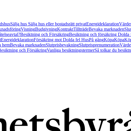
tidshus
Sälja hus
Sälja hus eller bostadsrätt privat
Energideklaration
Värder
nadsföring
Visning
Budgivning
Kontrakt
Tillträde
Bevaka marknaden
Slu
åtelseavtal?
Besiktning och Försäkring
Besiktning och försäkring Dolda
t
Energideklaration
Försäkring mot Dolda fel Hus
På gång
Köpa
Köpa
Köp
a hem
Bevaka marknaden
Slutprisbevakning
Slutprisprenumeration
Värde
esiktning och Försäkring
Vanliga besiktningstermer
Så tolkar du besikt