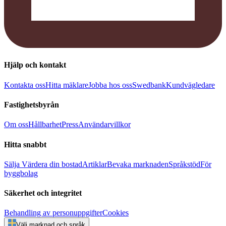
Hjälp och kontakt
Kontakta oss
Hitta mäklare
Jobba hos oss
Swedbank
Kundvägledare
Fastighetsbyrån
Om oss
Hållbarhet
Press
Användarvillkor
Hitta snabbt
Sälja
Värdera din bostad
Artiklar
Bevaka marknaden
Språkstöd
För
byggbolag
Säkerhet och integritet
Behandling av personuppgifter
Cookies
Välj marknad och språk