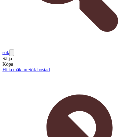
sök
Sälja
Köpa
Hitta mäklare
Sök bostad