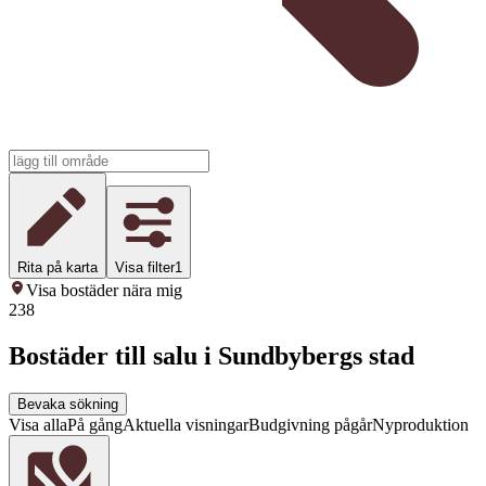
Rita på karta
Visa filter
1
Visa bostäder nära mig
238
Bostäder till salu i Sundbybergs stad
Bevaka sökning
Visa alla
På gång
Aktuella visningar
Budgivning pågår
Nyproduktion