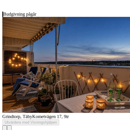
Budgivning pågår
Grindtorp, Täby
Kometvägen 17, 9tr
Utvärdera med Visningshjälpen