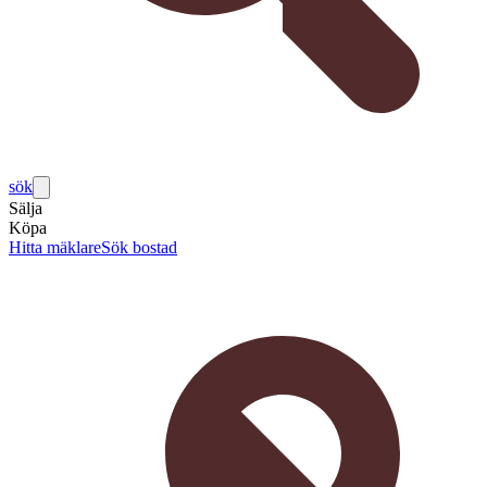
sök
Sälja
Köpa
Hitta mäklare
Sök bostad