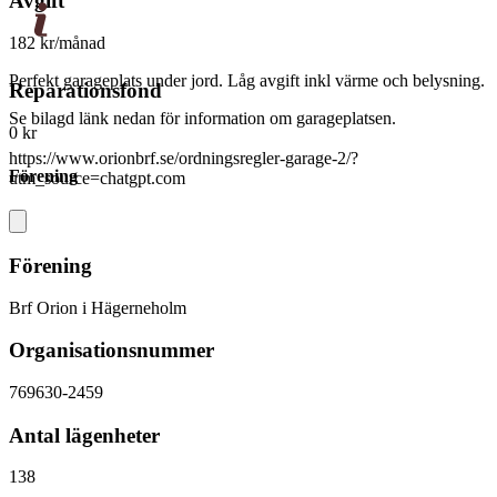
Avgift
182 kr/månad
Perfekt garageplats under jord. Låg avgift inkl värme och belysning.
Reparationsfond
Se bilagd länk nedan för information om garageplatsen.
0 kr
https://www.orionbrf.se/ordningsregler-garage-2/?
Förening
utm_source=chatgpt.com
Förening
Brf Orion i Hägerneholm
Organisationsnummer
769630-2459
Antal lägenheter
138