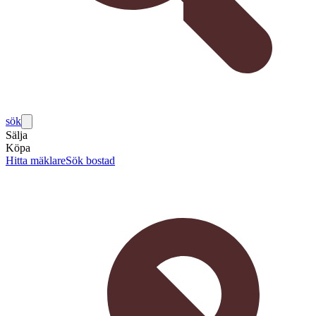
sök
Sälja
Köpa
Hitta mäklare
Sök bostad