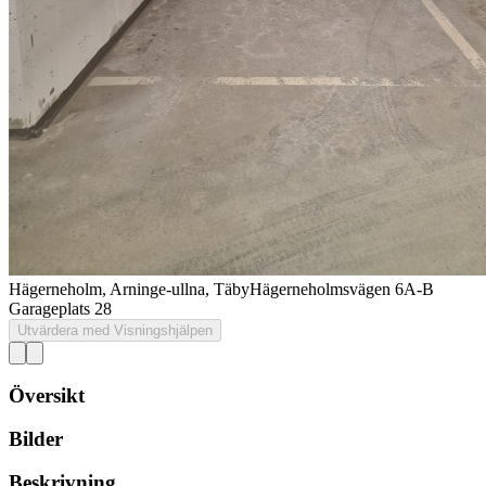
Hägerneholm, Arninge-ullna, Täby
Hägerneholmsvägen 6A-B
Garageplats 28
Utvärdera med Visningshjälpen
Översikt
Bilder
Beskrivning