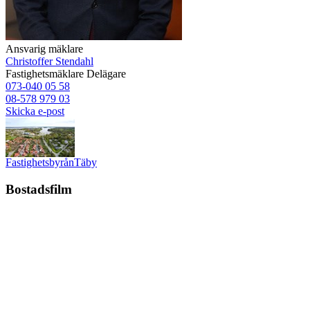
Ansvarig mäklare
Christoffer Stendahl
Fastighetsmäklare
Delägare
073-040 05 58
08-578 979 03
Skicka e-post
Fastighetsbyrån
Täby
Bostadsfilm