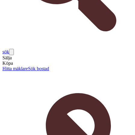
sök
Sälja
Köpa
Hitta mäklare
Sök bostad