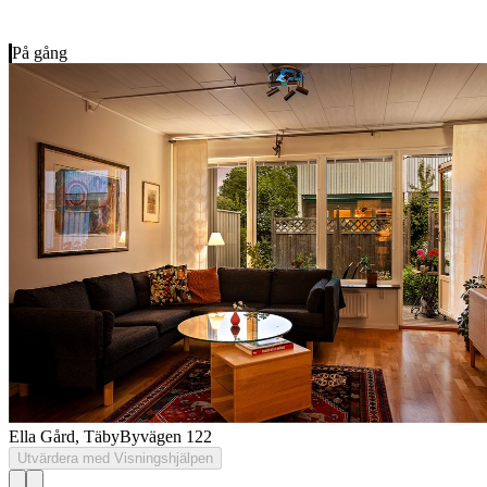
På gång
Ella Gård, Täby
Byvägen 122
Utvärdera med Visningshjälpen