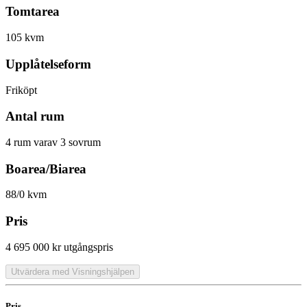
Tomtarea
105 kvm
Upplåtelseform
Friköpt
Antal rum
4 rum varav 3 sovrum
Boarea/Biarea
88/0 kvm
Pris
4 695 000 kr
utgångspris
Utvärdera med Visningshjälpen
Pris