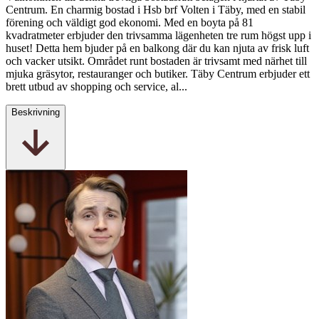
Centrum. En charmig bostad i Hsb brf Volten i Täby, med en stabil
förening och väldigt god ekonomi. Med en boyta på 81
kvadratmeter erbjuder den trivsamma lägenheten tre rum högst upp i
huset! Detta hem bjuder på en balkong där du kan njuta av frisk luft
och vacker utsikt. Området runt bostaden är trivsamt med närhet till
mjuka gräsytor, restauranger och butiker. Täby Centrum erbjuder ett
brett utbud av shopping och service, al...
Beskrivning