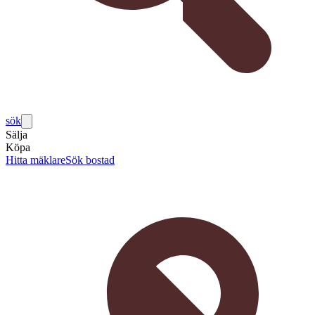
sök
Sälja
Köpa
Hitta mäklare
Sök bostad