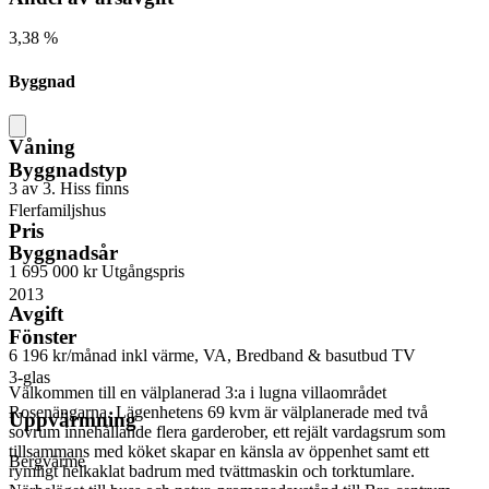
3,38 %
Byggnad
Våning
Byggnadstyp
3 av 3. Hiss finns
Flerfamiljshus
Pris
Byggnadsår
1 695 000 kr
Utgångspris
2013
Avgift
Fönster
6 196 kr/månad
inkl värme, VA, Bredband & basutbud TV
3-glas
Välkommen till en välplanerad 3:a i lugna villaområdet
Rosenängarna. Lägenhetens 69 kvm är välplanerade med två
Uppvärmning
sovrum innehållande flera garderober, ett rejält vardagsrum som
tillsammans med köket skapar en känsla av öppenhet samt ett
Bergvärme
rymligt helkaklat badrum med tvättmaskin och torktumlare.