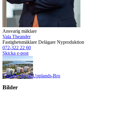
Ansvarig mäklare
Vala Theander
Fastighetsmäklare
Delägare
Nyproduktion
072-322 22 60
Skicka e-post
Fastighetsbyrån
Upplands-Bro
Bilder