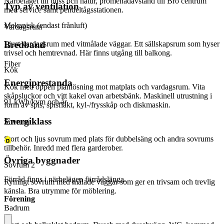
Närbeläget till buss och natur, promenadavstånd till Bro centrum
Typ av ventilation
med service samt pendeltågsstationen.
Mekanisk (endast frånluft)
Vardagsrum
Ljust vardagsrum med vitmålade väggar. Ett sällskapsrum som hyser
Bredband
trivsel och hemtrevnad. Här finns utgång till balkong.
Fiber
Kök
Energiprestanda
Kök med öppen planlösning mot matplats och vardagsrum. Vita
skåpsluckor och vitt kakel ovan arbetsbänk. Maskinell utrustning i
91 kWh/kvm och år
form av spis, spisfläkt, kyl-/frysskåp och diskmaskin.
Energiklass
Sovrum 1
Stort och ljus sovrum med plats för dubbelsäng och andra sovrums
tillbehör. Inredd med flera garderober.
Övriga byggnader
Sovrum 2
Förråd finns i närbelägen förrådslänga.
Rymligt sovrum med målade väggar som ger en trivsam och trevlig
känsla. Bra utrymme för möblering.
Förening
Badrum