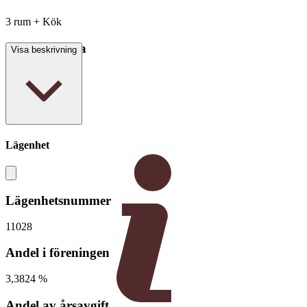
3 rum + Kök
Boarea/Biarea
Visa beskrivning
69 kvm
Lägenhet
Lägenhetsnummer
11028
Andel i föreningen
3,3824 %
Andel av årsavgift