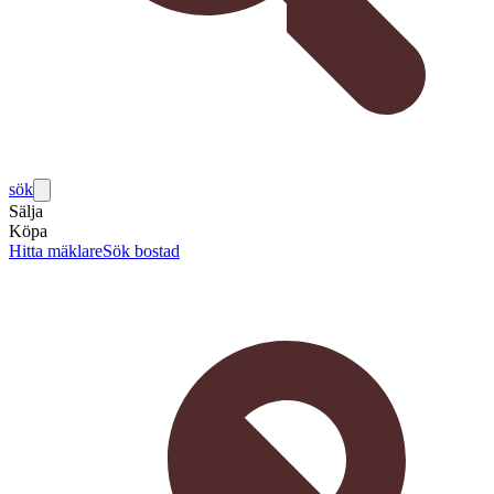
sök
Sälja
Köpa
Hitta mäklare
Sök bostad