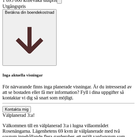
1 695 000 kr
Bevaka slutpris
Utgångspris
Beräkna din boendekostnad
Inga aktuella visningar
För närvarande finns inga planerade visningar. Är du intresserad av
att se bostaden eller få mer information? Fyll i dina uppgifter så
kontaktar vi dig så snart som möjligt.
Kontakta mig
Välplanerad 3:a!
Välkommen till en välplanerad 3:a i lugna villaområdet
Rosenängarna. Lägenhetens 69 kvm är välplanerade med två
sovrum innehållande flera garderober, ett rejält vardagsrum som