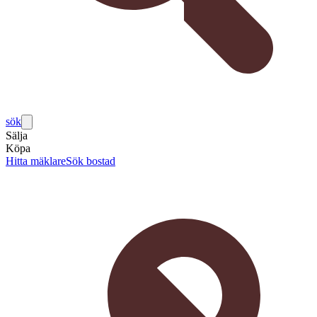
sök
Sälja
Köpa
Hitta mäklare
Sök bostad