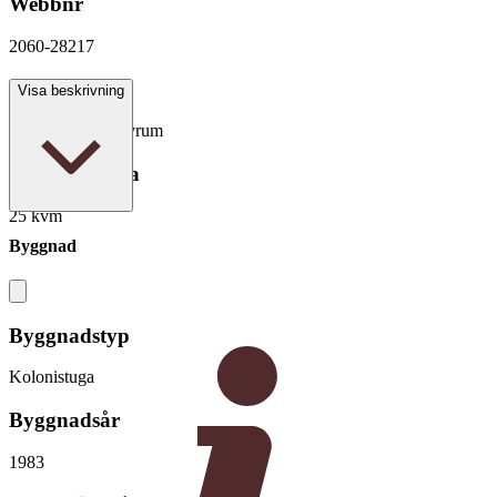
Webbnr
2060-28217
Antal rum
Visa beskrivning
2 rum varav 1 sovrum
Boarea/Biarea
25 kvm
Byggnad
Byggnadstyp
Kolonistuga
Byggnadsår
1983