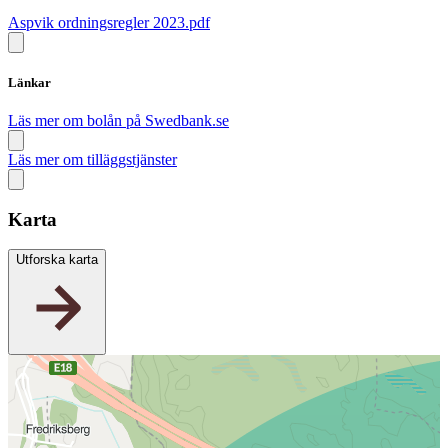
Aspvik ordningsregler 2023.pdf
Länkar
Läs mer om bolån på Swedbank.se
Läs mer om tilläggstjänster
Karta
Utforska karta