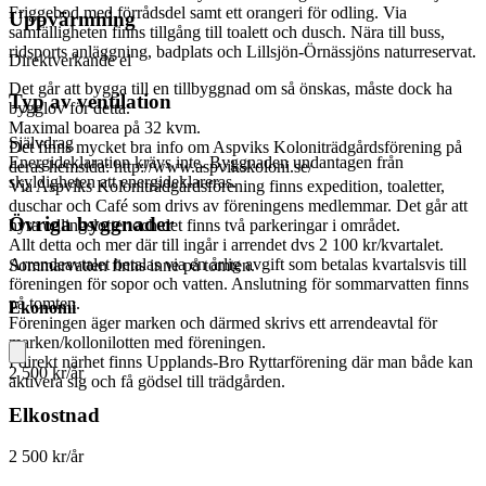
Friggebod med förrådsdel samt ett orangeri för odling. Via
Uppvärmning
samfälligheten finns tillgång till toalett och dusch. Nära till buss,
ridsports anläggning, badplats och Lillsjön-Örnässjöns naturreservat.
Direktverkande el
Det går att bygga till en tillbyggnad om så önskas, måste dock ha
Typ av ventilation
bygglov för detta.
Maximal boarea på 32 kvm.
Självdrag
Det finns mycket bra info om Aspviks Koloniträdgårdsförening på
Energideklaration krävs inte. Byggnaden undantagen från
deras hemsida: http://www.aspvikskoloni.se/
skyldigheten att energideklareras.
Via Aspviks Koloniträdgårdsförening finns expedition, toaletter,
duschar och Café som drivs av föreningens medlemmar. Det går att
Övriga byggnader
hyra odlingslotter och det finns två parkeringar i området.
Allt detta och mer där till ingår i arrendet dvs 2 100 kr/kvartalet.
Arrendeavtalet betalas via en årlig avgift som betalas kvartalsvis till
Sommarvatten finns inne på tomten.
föreningen för sopor och vatten. Anslutning för sommarvatten finns
på tomten.
Ekonomi
Föreningen äger marken och därmed skrivs ett arrendeavtal för
marken/kollonilotten med föreningen.
I direkt närhet finns Upplands-Bro Ryttarförening där man både kan
2 500 kr/år
aktivera sig och få gödsel till trädgården.
Elkostnad
2 500 kr/år