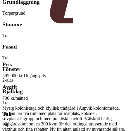
Grundläggning
Torpargrund
Stomme
Trä
Fasad
Trä
Pris
Fönster
595 000 kr
Utgångspris
2-glas
Avgift
Bjälklag
700 kr/månad
Trä
Mysig kolonistuga och idyllisk trädgård i Aspvik koloniområde.
Stugan har två rum med plats för matplats, köksdel,
Tak
sovplats/sittgrupp och med praktiskt sovloft. Välskött härlig
trädgårdstomt om ca 300 kvm för den odlingsintresserade med
Papp
växthus och fina rabatter. Ny fin altan anlagd av nuvarande säljare.