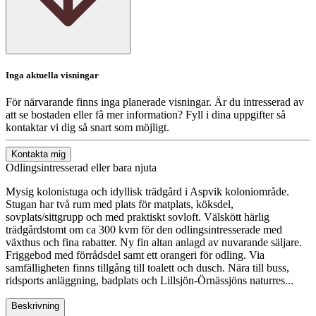
Inga aktuella visningar
För närvarande finns inga planerade visningar. Är du intresserad av
att se bostaden eller få mer information? Fyll i dina uppgifter så
kontaktar vi dig så snart som möjligt.
Kontakta mig
Odlingsintresserad eller bara njuta
Mysig kolonistuga och idyllisk trädgård i Aspvik koloniområde.
Stugan har två rum med plats för matplats, köksdel,
sovplats/sittgrupp och med praktiskt sovloft. Välskött härlig
trädgårdstomt om ca 300 kvm för den odlingsintresserade med
växthus och fina rabatter. Ny fin altan anlagd av nuvarande säljare.
Friggebod med förrådsdel samt ett orangeri för odling. Via
samfälligheten finns tillgång till toalett och dusch. Nära till buss,
ridsports anläggning, badplats och Lillsjön-Örnässjöns naturres...
Beskrivning