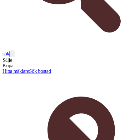
sök
Sälja
Köpa
Hitta mäklare
Sök bostad