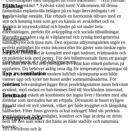
* Uthyrningsdel med möjlighet till extra inkomster! * Nytt yttertak!
* Fräscha ytskikt! * Sydväst vänd tomt! Välkommen till denna
Bjälklag
fantastiska enplansvilla belägen på en lugn återvändsgata i ett
familjevänligt område. Här erbjuds en harmonisk tillvaro med en
Trä
stor och lummig tomt som ger en känsla av avskildhet och ro.
Tomten är insynsskyddad och bjuder på sol under hela
Tak
eftermiddagen, perfekt för avkoppling och sociala tillställningar.
Huvudbyggnaden i sig är välplanerad och rymlig med generösa
Betongpannor
sällskapsytor och ljusa rum. Den separata uthyrningsdelen utgör en
perfekt möjlighet för extra inkomst eller för gäster som önskar egen
Uppvärmning
integritet. Denna del är komplett med eget badrum, tvättmaskin och
ett praktiskt kök med pentry. För den bilintresserade finns ett garage
Direktverkande el + luft-luftvärmepump
med plats för en bil och ytterligare 2-3 bilar kan enkelt parkeras på
uppfarten. Du behöver aldrig oroa dig för temperatursvängningar då
Typ av ventilation
huset är utrustat med en modern luft/luft värmepump som både
värmer upp och kyler ner huset under sommarmånaderna. För
Självdrag
pendlares bekvämlighet ligger Bros pendeltågsstation inom bekvämt
avstånd, med endast en halvtimmes färd till Stockholms innerstad.
Bredband
Detta gör det enkelt att kombinera det lugna livet i förorten med alla
fördelar som storstaden har att erbjuda. Dessutom är huset nyligen
försedd med ett nytt yttertak, vilket ger både trygghet och långsiktig
Fiber
hållbarhet. Fiber finns givetvis också indraget! Med sin perfekta
kombination av bekvämlighet, komfort och läge är detta en dröm
Energiprestanda
hem för den som söker det bästa av både stadsliv och naturnära
boende.
191 kWh/kvm och år