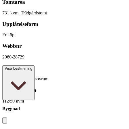
Tomtarea
731 kvm, Trädgårdstomt
Upplåtelseform
Friköpt
Webbnr
2060-28729
Antal rum
Visa beskrivning
6 rum varav 4 - 5 sovrum
Boarea/Biarea
112/50 kvm
Byggnad