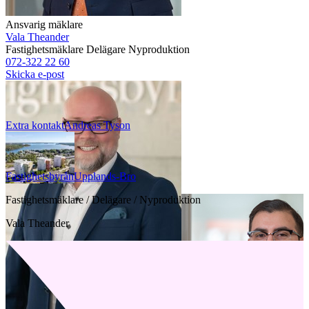
Ansvarig mäklare
Vala Theander
Fastighetsmäklare
Delägare
Nyproduktion
072-322 22 60
Skicka e-post
Extra kontakt
Andreas
Tyson
Fastighetsbyrån
Upplands-Bro
Fastighetsmäklare / Delägare / Nyproduktion
Vala Theander