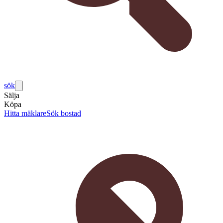
sök
Sälja
Köpa
Hitta mäklare
Sök bostad