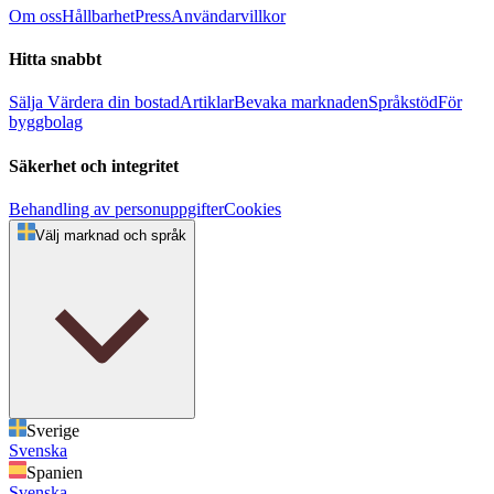
Om oss
Hållbarhet
Press
Användarvillkor
Hitta snabbt
Sälja
Värdera din bostad
Artiklar
Bevaka marknaden
Språkstöd
För
byggbolag
Säkerhet och integritet
Behandling av personuppgifter
Cookies
Välj marknad och språk
Sverige
Svenska
Spanien
Svenska