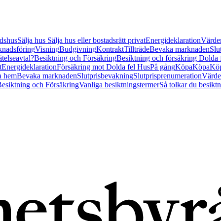
tidshus
Sälja hus
Sälja hus eller bostadsrätt privat
Energideklaration
Värder
nadsföring
Visning
Budgivning
Kontrakt
Tillträde
Bevaka marknaden
Slu
åtelseavtal?
Besiktning och Försäkring
Besiktning och försäkring Dolda
t
Energideklaration
Försäkring mot Dolda fel Hus
På gång
Köpa
Köpa
Köp
a hem
Bevaka marknaden
Slutprisbevakning
Slutprisprenumeration
Värde
esiktning och Försäkring
Vanliga besiktningstermer
Så tolkar du besikt