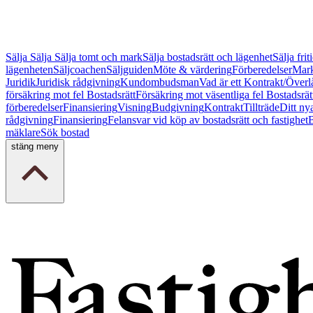
Sälja
Sälja
Sälja tomt och mark
Sälja bostadsrätt och lägenhet
Sälja fri
lägenheten
Säljcoachen
Säljguiden
Möte & värdering
Förberedelser
Mark
Juridik
Juridisk rådgivning
Kundombudsman
Vad är ett Kontrakt/Överl
försäkring mot fel Bostadsrätt
Försäkring mot väsentliga fel Bostadsrät
förberedelser
Finansiering
Visning
Budgivning
Kontrakt
Tillträde
Ditt ny
rådgivning
Finansiering
Felansvar vid köp av bostadsrätt och fastighet
B
mäklare
Sök bostad
stäng meny