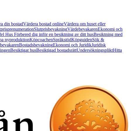
a din bostad
Värdera bostad online
Värdera om huset eller
tprisprenumeration
Slutprisbevakning
Värdebevakaren
Ekonomi och
 fel Hus
Förbered dig inför en besiktning av ditt hus
Besiktning med
a nyproduktion
Köpcoachen
Språkstöd
Köpguiden
Sök &
bevakaren
Bostadsbevakning
Ekonomi och Juridik
Juridisk
ningen
Besiktigat hus
Besiktigad bostadsrätt
Undersökningsplikt
Hitta