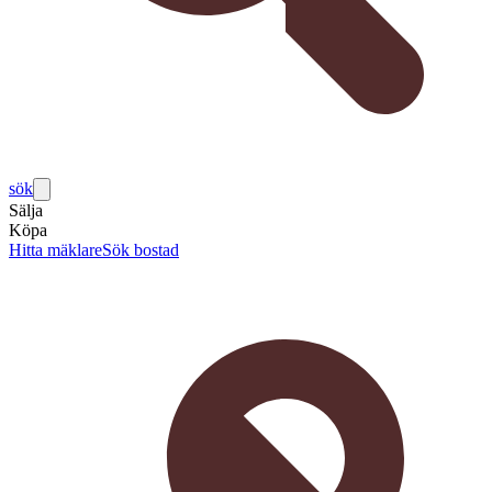
sök
Sälja
Köpa
Hitta mäklare
Sök bostad