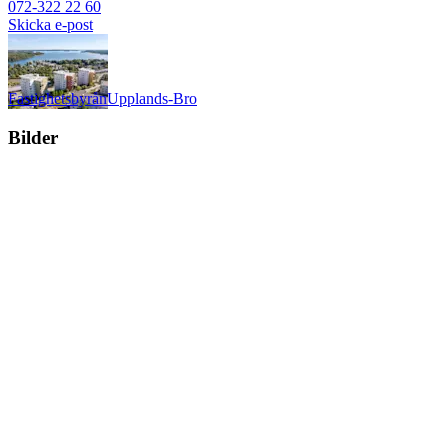
072-322 22 60
Skicka e-post
Fastighetsbyrån
Upplands-Bro
Bilder