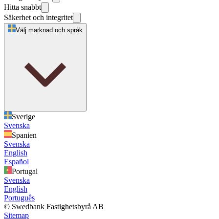
Hitta snabbt
Säkerhet och integritet
Välj marknad och språk
Sverige
Svenska
Spanien
Svenska
English
Español
Portugal
Svenska
English
Português
© Swedbank Fastighetsbyrå AB
Sitemap