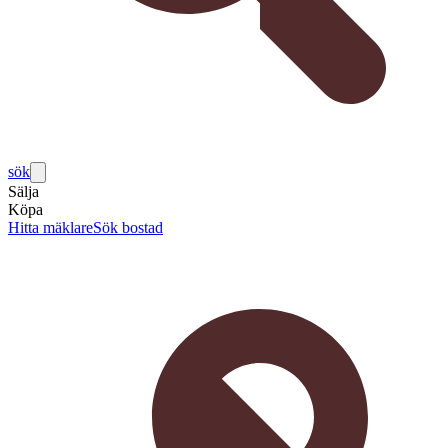
sök
Sälja
Köpa
Hitta mäklare
Sök bostad